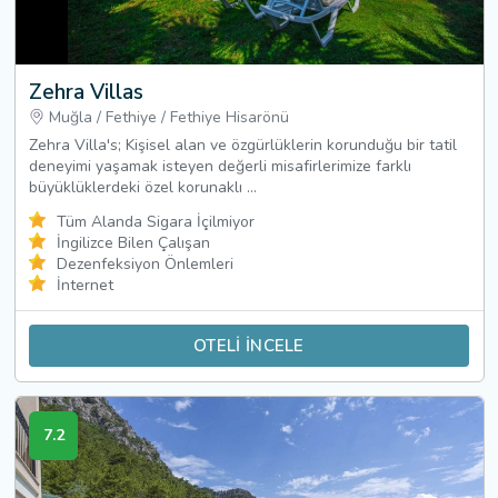
Zehra Villas
Muğla
/
Fethiye
/
Fethiye Hisarönü
Zehra Villa's; Kişisel alan ve özgürlüklerin korunduğu bir tatil
deneyimi yaşamak isteyen değerli misafirlerimize farklı
büyüklüklerdeki özel korunaklı ...
Tüm Alanda Sigara İçilmiyor
İngilizce Bilen Çalışan
Dezenfeksiyon Önlemleri
İnternet
OTELİ İNCELE
7.2