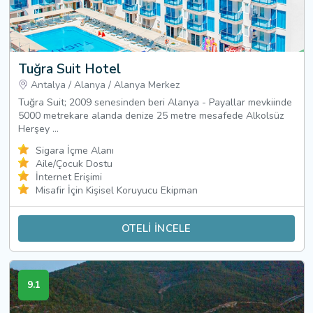
Tuğra Suit Hotel
Antalya
/
Alanya
/
Alanya Merkez
Tuğra Suit; 2009 senesinden beri Alanya - Payallar mevkiinde
5000 metrekare alanda denize 25 metre mesafede Alkolsüz
Herşey ...
Sigara İçme Alanı
Aile/Çocuk Dostu
İnternet Erişimi
Misafir İçin Kişisel Koruyucu Ekipman
OTELİ İNCELE
9.1