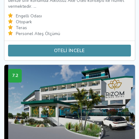
denize sıfır konumda Alkolsüz Aile Oteli konsepti ile hizmet
vermektedir. ...
Engelli Odası
Otopark
Teras
Personel Ateş Ölçümü
OTELİ İNCELE
7.2