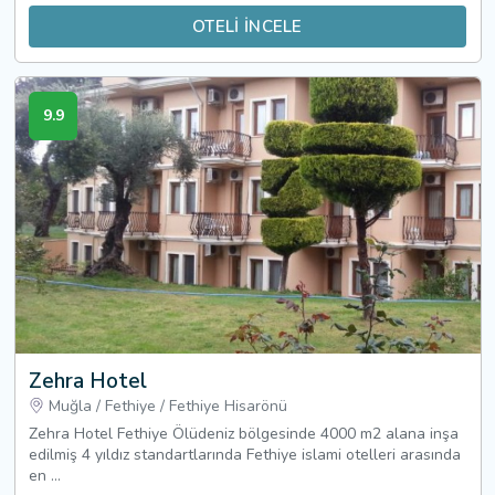
OTELİ İNCELE
9.9
Zehra Hotel
Muğla
/
Fethiye
/
Fethiye Hisarönü
Zehra Hotel Fethiye Ölüdeniz bölgesinde 4000 m2 alana inşa
edilmiş 4 yıldız standartlarında Fethiye islami otelleri arasında
en ...