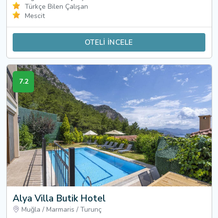
Türkçe Bilen Çalışan
Mescit
OTELİ İNCELE
7.2
Alya Villa Butik Hotel
Muğla
/
Marmaris
/
Turunç