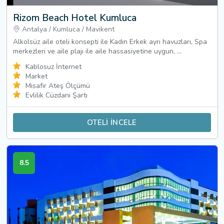
Rizom Beach Hotel Kumluca
Antalya
/
Kumluca
/
Mavikent
Alkolsüz aile oteli konsepti ile Kadın Erkek ayrı havuzları, Spa
merkezleri ve aile plajı ile aile hassasiyetine uygun, ...
Kablosuz İnternet
Market
Misafir Ateş Ölçümü
Evlilik Cüzdanı Şartı
OTELİ İNCELE
8.5