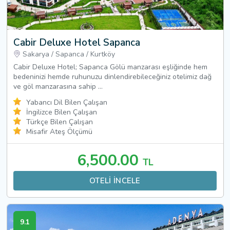
Cabir Deluxe Hotel Sapanca
Sakarya
/
Sapanca
/
Kurtköy
Cabir Deluxe Hotel; Sapanca Gölü manzarası eşliğinde hem
bedeninizi hemde ruhunuzu dinlendirebileceğiniz otelimiz dağ
ve göl manzarasına sahip ...
Yabancı Dil Bilen Çalışan
İngilizce Bilen Çalışan
Türkçe Bilen Çalışan
Misafir Ateş Ölçümü
6,500.00
TL
OTELİ İNCELE
9.1