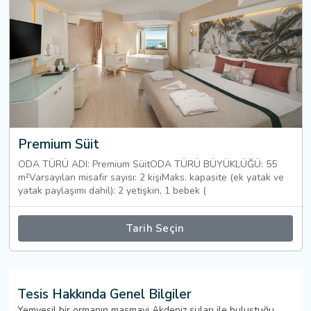
Premium Süit
ODA TÜRÜ ADI: Premium SüitODA TÜRÜ BÜYÜKLÜĞÜ: 55
m²Varsayılan misafir sayısı: 2 kişiMaks. kapasite (ek yatak ve
yatak paylaşımı dahil): 2 yetişkin, 1 bebek (
Tarih Seçin
Tesis Hakkında Genel Bilgiler
Yemyeşil bir ormanın masmavi Akdeniz suları ile buluştuğu