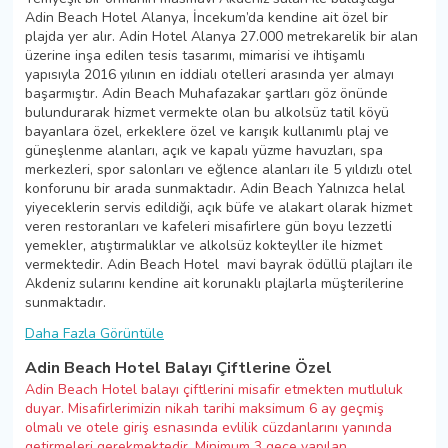
Adin Beach Hotel Alanya, İncekum’da kendine ait özel bir
plajda yer alır. Adin Hotel Alanya 27.000 metrekarelik bir alan
üzerine inşa edilen tesis tasarımı, mimarisi ve ihtişamlı
yapısıyla 2016 yılının en iddialı otelleri arasında yer almayı
başarmıştır. Adin Beach Muhafazakar şartları göz önünde
bulundurarak hizmet vermekte olan bu alkolsüz tatil köyü
bayanlara özel, erkeklere özel ve karışık kullanımlı plaj ve
güneşlenme alanları, açık ve kapalı yüzme havuzları, spa
merkezleri, spor salonları ve eğlence alanları ile 5 yıldızlı otel
konforunu bir arada sunmaktadır. Adin Beach Yalnızca helal
yiyeceklerin servis edildiği, açık büfe ve alakart olarak hizmet
veren restoranları ve kafeleri misafirlere gün boyu lezzetli
yemekler, atıştırmalıklar ve alkolsüz kokteyller ile hizmet
vermektedir. Adin Beach Hotel mavi bayrak ödüllü plajları ile
Akdeniz sularını kendine ait korunaklı plajlarla müşterilerine
sunmaktadır.
Daha Fazla Görüntüle
Adin Beach Hotel Balayı Çiftlerine Özel
Adin Beach Hotel balayı çiftlerini misafir etmekten mutluluk
duyar. Misafirlerimizin nikah tarihi maksimum 6 ay geçmiş
olmalı ve otele giriş esnasında evlilik cüzdanlarını yanında
getirmeleri gerekmektedir. Minimum 3 gece yapılan