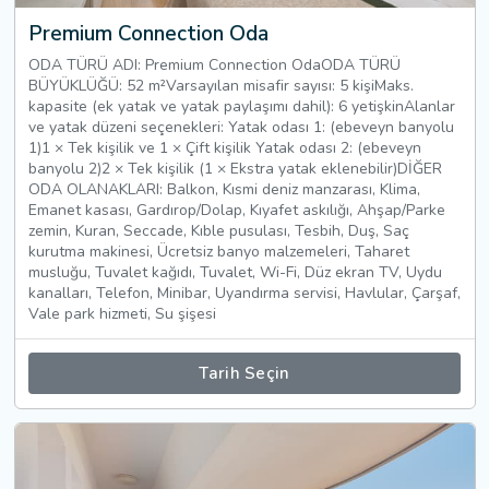
Premium Connection Oda
ODA TÜRÜ ADI: Premium Connection OdaODA TÜRÜ
BÜYÜKLÜĞÜ: 52 m²Varsayılan misafir sayısı: 5 kişiMaks.
kapasite (ek yatak ve yatak paylaşımı dahil): 6 yetişkinAlanlar
ve yatak düzeni seçenekleri: Yatak odası 1: (ebeveyn banyolu
1)1 × Tek kişilik ve 1 × Çift kişilik Yatak odası 2: (ebeveyn
banyolu 2)2 × Tek kişilik (1 × Ekstra yatak eklenebilir)DİĞER
ODA OLANAKLARI: Balkon, Kısmi deniz manzarası, Klima,
Emanet kasası, Gardırop/Dolap, Kıyafet askılığı, Ahşap/Parke
zemin, Kuran, Seccade, Kıble pusulası, Tesbih, Duş, Saç
kurutma makinesi, Ücretsiz banyo malzemeleri, Taharet
musluğu, Tuvalet kağıdı, Tuvalet, Wi-Fi, Düz ekran TV, Uydu
kanalları, Telefon, Minibar, Uyandırma servisi, Havlular, Çarşaf,
Vale park hizmeti, Su şişesi
Tarih Seçin