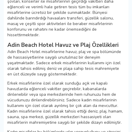
şovları, konserler ile misafirlerinin geçirdiği vakitleri daha
eğlenceli ve verimli hale getiren tesis tüm bu imkanları
misafirlerine ücretsiz bir şekilde sunmaktadır. Bünyesi
dahilinde barındırdığı havaalanı transferi, güzellik salonu,
masaj ve çeşitli spor aktiviteleri ile beraber misafirlerinin
konforunu ve rahatını ne kadar önemsediğini de
hissettirmektedir.
Adin Beach Hotel Havuz ve Plaj Özellikleri
Adin Beach Hotel misafirlerine havuz, plaj ve spa bölümünde
de hassasiyetlerine saygılı unutulmaz bir deneyim
yaşatmaktadır. Sadece erkek misafirlerinin kullanımı için özel
olarak tahsis edilmiş deniz ve plaja sahip tesis mahremiyete
en üst düzeyde saygı göstermektedir.
Erkek misafirlerine özel olarak sunduğu açık ve kapalı
havuzlarda eğlenceli vakitler geçirebilir, kabanalarda
dinlenebilir veya spa merkezlerinde hem ruhunuzu hem de
vücudunuzu dinlendirebilirsiniz. Sadece kadın misafirlerinin
kullanımı için özel olarak ayrılmış bir çok alan da mevcuttur.
Kadın misafirlerine özel olarak tahsis ettiği deniz, plaj, hamam,
sauna, spa merkezi, güzellik merkezleri hassasiyeti olan
misafirlerin mahremiyetine saygılı bir şekilde dizayn edilmiştir.
Kadın misafirler bu bölümlerde yılın yorgunluğunu ve stresini