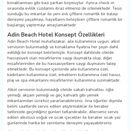
konaklanması gibi bazı şartları koşmuştur. Ayrıca check-in
sırasında evlilik cüzdanını ibraz etmenizi de istemektedir. Tesis
sunduğu bu imkanlar ile yeni evli çiftlere romantik bir balayı
deneyimi yaşatmayı, hayatlarını birleştiren çiftlere romantik bir
başlangıç yaptırmayı amaçlamaktadır.
Adin Beach Hotel Konsept Özellikleri
Adin Beach Hotel muhafazakar, aile kullanımına uygun, alkol
servisinin bulunmadığı ve konaklama fiyatına her şeyin dahil
edildiği bir konsept belirlemiştir. Konsept dahilinde otelde
hassasiyeti olan misafirlerine saygı duymakta olup, diğer
misafirlerinden de bu hassasiyetlere saygı duymasını talep
etmektedir. Bu konsept içerisinde aile kullanımına özel,
kadınların kullanımına özel, erkeklerin kullanımına özel havuz,
plaj ve spa imkanlarını misafirlerinin kullanımına sunmaktadır.
Alkol servisinin bulunmadığı otelde sabah kahvaltısı, öğle
yemeği, akşam yemeği ve geç kahvaltı gibi yemek
imkanlarından ücretsiz yararlanabilirsiniz. Ana öğünler dışında
belirli saatlerde servis edilen atıştırmalıklar ile beraber
tatilinizde geçirdiğiniz günleri tatlandırabilir, dilerseniz servis
edilen alkolsüz soğuk ve sıcak içecekler ile beraber sıcak yaz
günlerinde harika bir serinleme deneyimi yaşayabilirsiniz.