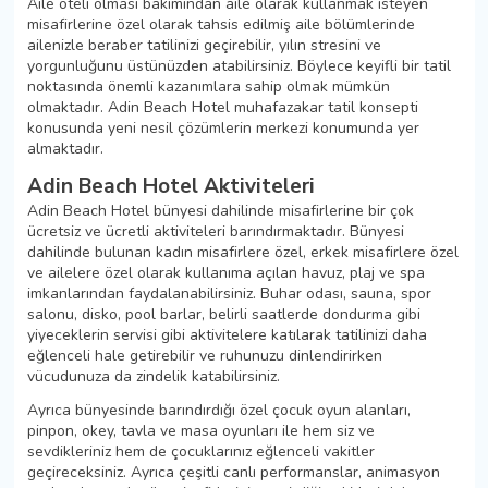
Aile oteli olması bakımından aile olarak kullanmak isteyen
misafirlerine özel olarak tahsis edilmiş aile bölümlerinde
ailenizle beraber tatilinizi geçirebilir, yılın stresini ve
yorgunluğunu üstünüzden atabilirsiniz. Böylece keyifli bir tatil
noktasında önemli kazanımlara sahip olmak mümkün
olmaktadır. Adin Beach Hotel muhafazakar tatil konsepti
konusunda yeni nesil çözümlerin merkezi konumunda yer
almaktadır.
Adin Beach Hotel Aktiviteleri
Adin Beach Hotel bünyesi dahilinde misafirlerine bir çok
ücretsiz ve ücretli aktiviteleri barındırmaktadır. Bünyesi
dahilinde bulunan kadın misafirlere özel, erkek misafirlere özel
ve ailelere özel olarak kullanıma açılan havuz, plaj ve spa
imkanlarından faydalanabilirsiniz. Buhar odası, sauna, spor
salonu, disko, pool barlar, belirli saatlerde dondurma gibi
yiyeceklerin servisi gibi aktivitelere katılarak tatilinizi daha
eğlenceli hale getirebilir ve ruhunuzu dinlendirirken
vücudunuza da zindelik katabilirsiniz.
Ayrıca bünyesinde barındırdığı özel çocuk oyun alanları,
pinpon, okey, tavla ve masa oyunları ile hem siz ve
sevdikleriniz hem de çocuklarınız eğlenceli vakitler
geçireceksiniz. Ayrıca çeşitli canlı performanslar, animasyon