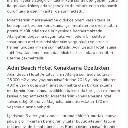
mahremiyetine saygılı bir tatil imkanı sunan otel çeşitli fiyatlar
ile gruplandırılmış oda seçenekleri ile misafirlerinin ekonomik
durumlarına özel imkanlar da sunmaktadır.
Misafirlerinin mahremiyetine oldukça önem veren tesis bu
konsept ile beraber konaklama için misafirlerine özel villaları,
premium süit odaları da bünyesinde barındırmaktadır.
Alanya’nın doğasına uygun lüks ve modern bir şekilde
tasarlanan otel mimarisi size yılın yorgunluğu ve stresini
hemen unutma imkanı sunmaktadır. Adin Beach Hotel İslami
tatil fırsatları konusunda da iddialı bir tesis olara dikkatleri
üzerine çekmektedir.
Adin Beach Hotel Konaklama Özellikleri
Adin Beach Hotel Antalya ilinin Alanya semtinde bulunan
28.000 m2 alana yayılmış misafirlerine 2015 yılından itibaren
400’ e yakın odasıyla hizmet sunmakta olan bir konaklama
merkezidir. Konaklama özellikleri bakımında her çeşit ekonomik
kısıma hitap etmektedir. Misafirlerinin konaklamasına özel
tahsis ettiği Gloria ve Magnolia adındaki villaları 170 m2
yaşama alanına sahiptir.
İçerisinde 3 adet yatak odası, oturma bölümü, mutfak, banyo
jakuzi gibi imkanları barındıran villalar büyük ailelerin tatilini
düşünmeyi de ihmal etmemiştir. Bunun dışında misafirlerinin