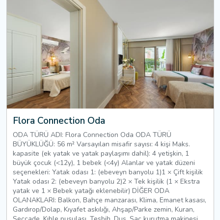
Flora Connection Oda
ODA TÜRÜ ADI: Flora Connection Oda ODA TÜRÜ
BÜYÜKLÜĞÜ: 56 m² Varsayılan misafir sayısı: 4 kişi Maks.
kapasite (ek yatak ve yatak paylaşımı dahil): 4 yetişkin, 1
büyük çocuk (<12y), 1 bebek (<4y) Alanlar ve yatak düzeni
seçenekleri: Yatak odası 1: (ebeveyn banyolu 1)1 × Çift kişilik
Yatak odası 2: (ebeveyn banyolu 2)2 × Tek kişilik (1 × Ekstra
yatak ve 1 × Bebek yatağı eklenebilir) DİĞER ODA
OLANAKLARI: Balkon, Bahçe manzarası, Klima, Emanet kasası,
Gardırop/Dolap, Kıyafet askılığı, Ahşap/Parke zemin, Kuran,
Seccade, Kıble pusulası, Tesbih, Duş, Saç kurutma makinesi,