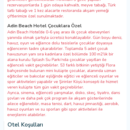
rezervasyonlarda 1 gün odaya kahvaltı, meyve tabağı, Türk
tatlı tabağı ve 1 kez alacarte restoranda akşam yemeği
çiftlerimize özel sunulmaktadır.
Adin Beach Hotel Çocuklara Özel
Adin Beach Hotel’de 0-6 yaş arası ilk çocuk ebeveynleri
yanında olmak şartıyla ücretsiz konaklayabilir. Gün boyu deniz,
havuz, oyun ve eğlence dolu tesislerle çocuklar doyasıya
eğlencenin tadını çıkarabilirler. Toplamda 5 adet çocuk
havuzunun yanı sıra kadınlara özel bölümde 100 m2’lik bir
alana kurulu Splash Su Parkı’nda çocuklar yaşıtları ile
eğlenceli vakit geçirebilirler. 53 farklı bitkinin yetiştiği Flora
bahçesinde bulunan mini kulüpte çocuklar, alanında uzman
eğiticiler ve bakıcılar eşliğinde eğitici ve eğlenceli oyunlar ve
spor aktiviteleri yapabilir ve Şirinler Köyü konsepti ile hizmet
veren kulüpte tüm gün vakit geçirebilirler.
Ayrıca, sinema, eğlenceli yarışmalar, disko, skeç, tiyatro, dans
şovları ve daha pek çok program ile akşam gösterilerinde
ailece eğlenebilir, masa tenisi, dart, havuz jimnastiği, aerobik,
havuz oyunları ve su sporları gibi spor aktiviteleri ile
enerjilerini atabilirler.
Otel Koşulları