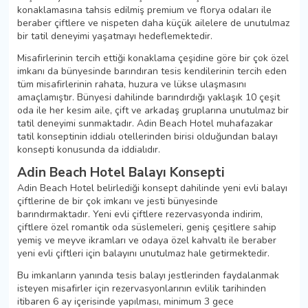
konaklamasına tahsis edilmiş premium ve florya odaları ile
beraber çiftlere ve nispeten daha küçük ailelere de unutulmaz
bir tatil deneyimi yaşatmayı hedeflemektedir.
Misafirlerinin tercih ettiği konaklama çeşidine göre bir çok özel
imkanı da bünyesinde barındıran tesis kendilerinin tercih eden
tüm misafirlerinin rahata, huzura ve lükse ulaşmasını
amaçlamıştır. Bünyesi dahilinde barındırdığı yaklaşık 10 çeşit
oda ile her kesim aile, çift ve arkadaş gruplarına unutulmaz bir
tatil deneyimi sunmaktadır. Adin Beach Hotel muhafazakar
tatil konseptinin iddialı otellerinden birisi olduğundan balayı
konsepti konusunda da iddialıdır.
Adin Beach Hotel Balayı Konsepti
Adin Beach Hotel belirlediği konsept dahilinde yeni evli balayı
çiftlerine de bir çok imkanı ve jesti bünyesinde
barındırmaktadır. Yeni evli çiftlere rezervasyonda indirim,
çiftlere özel romantik oda süslemeleri, geniş çeşitlere sahip
yemiş ve meyve ikramları ve odaya özel kahvaltı ile beraber
yeni evli çiftleri için balayını unutulmaz hale getirmektedir.
Bu imkanların yanında tesis balayı jestlerinden faydalanmak
isteyen misafirler için rezervasyonlarının evlilik tarihinden
itibaren 6 ay içerisinde yapılması, minimum 3 gece