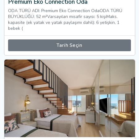
Premium Eko Connection Oda
ODA TÜRÜ ADI: Premium Eko Connection OdaODA TÜRÜ
BÜYÜKLÜĞÜ: 52 m²Varsayılan misafir sayısı: 5 kişiMaks.
kapasite (ek yatak ve yatak paylaşımı dahil): 6 yetişkin, 1
bebek (
Tarih Seçin