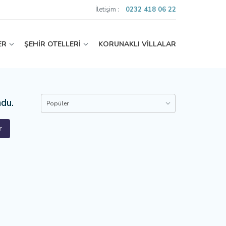
İletişim :
0232 418 06 22
ER
ŞEHİR OTELLERİ
KORUNAKLI VİLLALAR
ndu.
Popüler
r