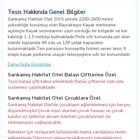
Tesis Hakkında Genel Bilgiler
Sarıkamış Habitat Otel 2015 yılında 2200-2600 metre
yüksekliğe kurulmuş olan Bayraktepe Kayak merkezine
açılmıştır.Kayak sezonlarının uzun sürdüğü bir bölgedir ve kar
kalınlığı 1-1,5 metreyi bulmaktadır.Piste sıfır konumda yer alan
otelde toplamda 48 oda ve 128 yatak kapasitesi
bulunmaktadır.Tam pansiyon konseptte hizmet veren tesis 9
etaplı kayak pistlerine ulaşan telesiyejlere sıfır bir konumdadır.
Daha Fazla Görüntüle
Sarıkamış Habitat Otel Balayı Çiftlerine Özel
Tesis balayı çifti kabul etmektedir.Balayı çiftlerine özel oda
süslemesi yapılmaktadır.
Sarıkamış Habitat Otel Çocuklara Özel
Sarıkamış Habitat Otel'de çocukların eğlenebilmesi için herşey
düşünülmüştür.Çocuk oyun alanları,çocuk havuzu ve çocuk
kulübü siz tatilinize devam ederken çocuklarınızın da
sıkılmamasını sağlayacaktır.
Bebekler için restaurant bölümünde mama sandalyesi temin
edilmektedir.Dilerseniz odaya beşik/karyola isteyebilirsiniz.