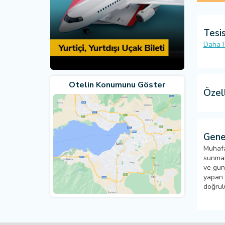
Tesis
Daha F
Otelin Konumunu Göster
Özell
Gene
Muhafa
sunmak
ve gün
yapan k
doğrul