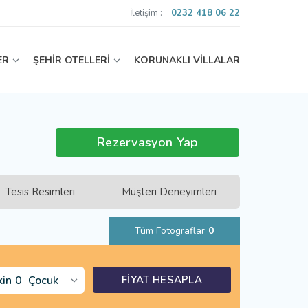
İletişim :
0232 418 06 22
ER
ŞEHİR OTELLERİ
KORUNAKLI VİLLALAR
Rezervasyon Yap
Tesis Resimleri
Müşteri Deneyimleri
Tüm Fotograflar
0
kin
0
Çocuk
FİYAT HESAPLA