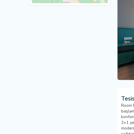
Tesis
Room R
başlamı
konfor
2+1 şe
modern
çağdaş