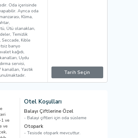
dir. Oda içerisinde
pabilir. Ayrıca oda
manzarası, Klima,
ahtar,
tü, Ütü olanakları,
eler, Temizlik
n, Seccade, Kıble
etsiz banyo
valet kağıdı,
 kanalları, Uydu
ndırma servisi,
 kanalları, Yastık
Tarih Seçin
sunulmaktadır.
Otel Koşulları
ye
Balayı Çiftlerine Özel
eri
- Balayi çiftleri için oda süsleme
+1 ve
Otopark
e ve
cek,
- Tesisde otopark mevcuttur.
ığı