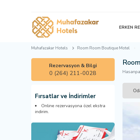
ERKEN R
Muhafazakar Hotels
Room Room Boutique Motel
Room
Rezervasyon & Bilgi
Hasanpaş
0 (264) 211-0028
Oda
Fırsatlar ve İndirimler
Online rezervasyona özel ekstra
indirim.