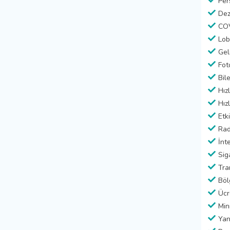
Per
Dez
COV
Lob
Gel
Fot
Bil
Hız
Hız
Etki
Ra
İnt
Sig
Tra
Böl
Ücr
Min
Yan