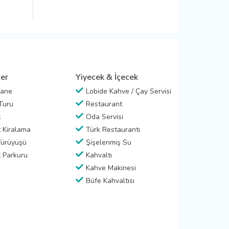
ler
Yiyecek & İçecek
hane
Lobide Kahve / Çay Servisi
Turu
Restaurant
k
Oda Servisi
t Kiralama
Türk Restaurantı
ürüyüşü
Şişelenmiş Su
t Parkuru
Kahvaltı
Kahve Makinesi
Büfe Kahvaltısı