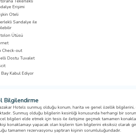
torana Tekerlekli
dalye Erişimi
işkin Oteli
erlekli Sandalye ile
ilebilir
tolon Ütüsü
ernet
lı Check-out
elli Dostu Tuvalet
cit
 Bay Kabul Ediyor
l Bilgilendirme
zakar Hotels sunmuş olduğu konum, harita ve genel özellik bilgilerini,
tadır. Sunmuş olduğu bilgilerin kesinliği konusunda herhangi bir sorumlu
cel bilgileri elde etmek için tesis ile iletişime geçmek tamamen konak
işi konaklamayı yapacak olan kişilerin tüm bilgilerini eksiksiz olarak girm
uğu tamamen rezervasyonu yaptıran kişinin sorumluluğundadır.