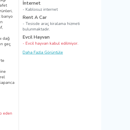
İnternet
afet
- Kablosuz internet
ünleri,
iz banyo
Rent A Car
ın
- Tesisde araç kiralama hizmeti
f,
bulunmaktadır.
Evcil Hayvan
ı dağ
- Evcil hayvan kabul edilmiyor.
en geç
Daha Fazla Görüntüle
rte
rine
rel
n Sapanca
ep eden