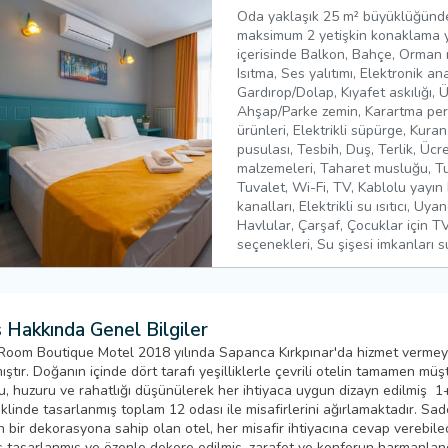
Oda yaklaşık 25 m² büyüklüğünde
maksimum 2 yetişkin konaklama ya
içerisinde Balkon, Bahçe, Orman 
Isıtma, Ses yalıtımı, Elektronik an
Gardırop/Dolap, Kıyafet askılığı, Ü
Ahşap/Parke zemin, Karartma perd
ürünleri, Elektrikli süpürge, Kura
pusulası, Tesbih, Duş, Terlik, Ücr
malzemeleri, Taharet musluğu, Tu
Tuvalet, Wi-Fi, TV, Kablolu yayın
kanalları, Elektrikli su ısıtıcı, Uya
Havlular, Çarşaf, Çocuklar için TV
seçenekleri, Su şişesi imkanları 
 Hakkında Genel Bilgiler
oom Boutique Motel 2018 yılında Sapanca Kırkpınar'da hizmet verme
ştır. Doğanın içinde dört tarafı yeşilliklerle çevrili otelin tamamen müşt
u, huzuru ve rahatlığı düşünülerek her ihtiyaca uygun dizayn edilmiş 1
klinde tasarlanmış toplam 12 odası ile misafirlerini ağırlamaktadır. Sad
 bir dekorasyona sahip olan otel, her misafir ihtiyacına cevap verebile
 tasarlanmış ve özenle dekore edilmiş, zarafet ve konforun harmanland