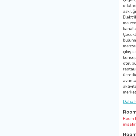
odaları
askılığ
Elektri
malzem
kanalla
Çocukla
bulunm
manzara
çıkış s
konsep
otel b
restau
ücretl
avantaj
aktivit
merkez
Daha F
Room 
Room R
misafi
Room