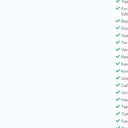
Top
Evc
Edi
Bav
Döv
Gaz
Tur
Ver
Res
Kas
Kon
Uya
Caf
Ücr
Hav
Tak
Tür
Fax