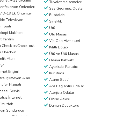
sonel Ateş Ölçümü
Tuvalet Malzemeleri
enfeksiyon Önlemleri
Ses Geçirmez Odalar
ID-19 Ek Önlemler
Buzdolabı
ide Televizyon
Sineklik
in Suiti
Ütü
okopi Makinesi
Ütü Masası
et Yardımı
Vip Oda Hizmetleri
lı Check-in/Check-out
Kilitli Dolap
lı Check-in
Ütü ve Ütü Masası
nlik Alanı
Odaya Kahvaltı
dyo
Ayakkabı Parlatıcı
ernet Erişimi
Kurutucu
ara İçilmeyen Alan
Alarm Saati
nsfer Hizmeti
Ara Bağlantılı Odalar
gesel Servis
Alerjisiz Odalar
etsiz İnternet
Elbise Askısı
i Mutfak
Duman Dedektörü
gın Söndürücü