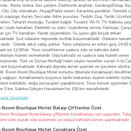
nda : Klima, Isıtma, Ses yalıtımı, Elektronik anahtar, Gardırop/Dolap, Kıy
ı, Ütü, Ütü olanakları, Ahşap/Parke zemin, Karartma perdeler, Temizlik ür
kli süpürge, Kuran, Seccade, Kıble pusulası, Tesbih, Duş, Terlik, Ücrets
eleri, Taharet musluğu, Tuvalet kağıdı, Tuvalet, Wi-Fi, TV, Kablolu yay
rı, Uydu kanalları, Elektrikli su ısıtıcı, Uyandırma servisi, Havlular, Çarşa
r için TV kanalları, Yastık seçenekleri, Su şişesi gibi birçok imkan
aktadır. Suit odaların hepsinde mutfak bulunmaktadır. Odaların tamam
lıdır. Otelde alkol satışı yoktur. Tesis odalarına en erken giriş 14:00 
aati ise 12:00'dir. Tesis misafirlerine sadece oda ve kahvaltı dahil
tleriyle hizmet vermektedir. Oda kahvaltı ve sadece oda hizmet veren
ünyesinde Türk ve Dünya Mutfağı''ndan seçkin lezzetler sunan A la Ca
rant bulunmaktadır. Kahvaltı dışında alınan yiyecek ve içecekler ekstra
idir. Room Room Boutique Motel konumu itibariyle konaklayan misafirle
 sağlıyor. Konaklamanız boyunca tarihi mekanları ziyaret edebilir, kültü
elere katılabilir, doğa yürüyüşleri yapabilirsiniz. Tesis konum açısında
e 3 km, Sabiha Gökçen Havalimanı'na 100 km mesafededir.
azla Görüntüle
Room Boutique Motel Balayı Çiftlerine Özel
oom Boutique Motel balayı çiftlerinin konaklaması için uygundur. Tal
rlere özel olarak oda süslemesi ve odaya kahvaltı servisi yapılmaktadır.
 Room Boutique Motel Çocuklara Özel