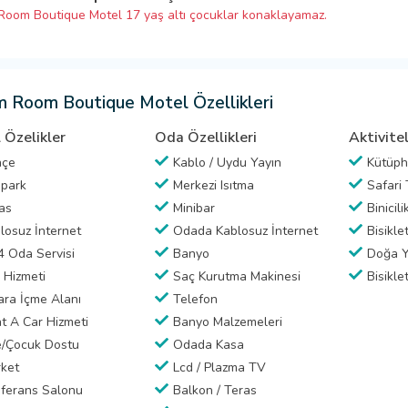
oom Boutique Motel 17 yaş altı çocuklar konaklayamaz.
 Room Boutique Motel Özellikleri
 Özelikler
Oda Özellikleri
Aktivite
hçe
Kablo / Uydu Yayın
Kütüp
park
Merkezi Isıtma
Safari 
as
Minibar
Binicili
losuz İnternet
Odada Kablosuz İnternet
Bisikle
4 Oda Servisi
Banyo
Doğa Y
 Hizmeti
Saç Kurutma Makinesi
Bisikle
ara İçme Alanı
Telefon
t A Car Hizmeti
Banyo Malzemeleri
e/Çocuk Dostu
Odada Kasa
ket
Lcd / Plazma TV
ferans Salonu
Balkon / Teras