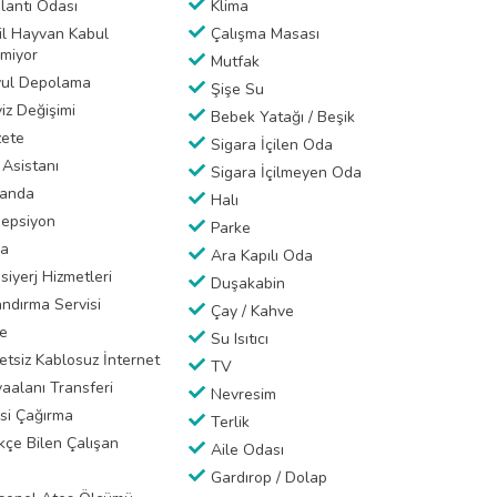
lantı Odası
Klima
il Hayvan Kabul
Çalışma Masası
lmiyor
Mutfak
ul Depolama
Şişe Su
iz Değişimi
Bebek Yatağı / Beşik
ete
Sigara İçilen Oda
 Asistanı
Sigara İçilmeyen Oda
anda
Halı
epsiyon
Parke
a
Ara Kapılı Oda
siyerj Hizmetleri
Duşakabin
ndırma Servisi
Çay / Kahve
e
Su Isıtıcı
etsiz Kablosuz İnternet
TV
aalanı Transferi
Nevresim
si Çağırma
Terlik
kçe Bilen Çalışan
Aile Odası
Gardırop / Dolap