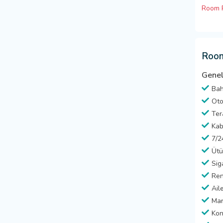
Room R
Room
Genel
Ba
Oto
Ter
Kab
7/2
Ütü
Sig
Ren
Ail
Mar
Kon