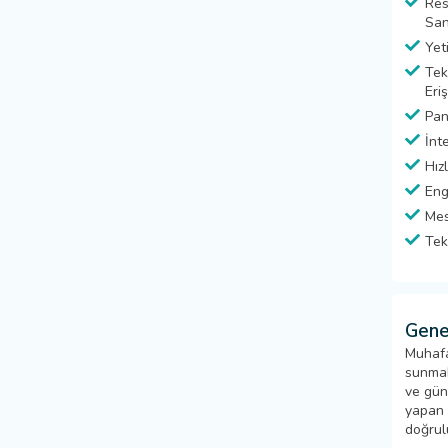
Res
San
Yet
Tek
Eriş
Pan
İnt
Hız
Eng
Mes
Tek
Gene
Muhafa
sunmak
ve gün
yapan k
doğrul