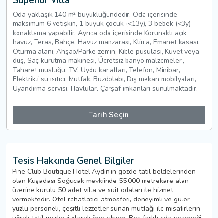
Superior Villa
Oda yaklaşık 140 m² büyüklüğündedir. Oda içerisinde
maksimum 6 yetişkin, 1 büyük çocuk (<13y), 3 bebek (<3y)
konaklama yapabilir. Ayrıca oda içerisinde Korunaklı açık
havuz, Teras, Bahçe, Havuz manzarası, Klima, Emanet kasası,
Oturma alanı, Ahşap/Parke zemin, Kıble pusulası, Küvet veya
duş, Saç kurutma makinesi, Ücretsiz banyo malzemeleri,
Taharet musluğu, TV, Uydu kanalları, Telefon, Minibar,
Elektrikli su ısıtıcı, Mutfak, Buzdolabı, Dış mekan mobilyaları,
Uyandırma servisi, Havlular, Çarşaf imkanları sunulmaktadır.
Tarih Seçin
Tesis Hakkında Genel Bilgiler
Pine Club Boutique Hotel Aydın’ın gözde tatil beldelerinden
olan Kuşadası Soğucak mevkiinde 55.000 metrekare alan
üzerine kurulu 50 adet villa ve suit odaları ile hizmet
vermektedir. Otel rahatlatıcı atmosferi, deneyimli ve güler
yüzlü personeli, çeşitli lezzetler sunan mutfağı ile misafirlerin
uğrak tatil merkezi olarak öne çıkıyor. Beş farklı oda seçeneği