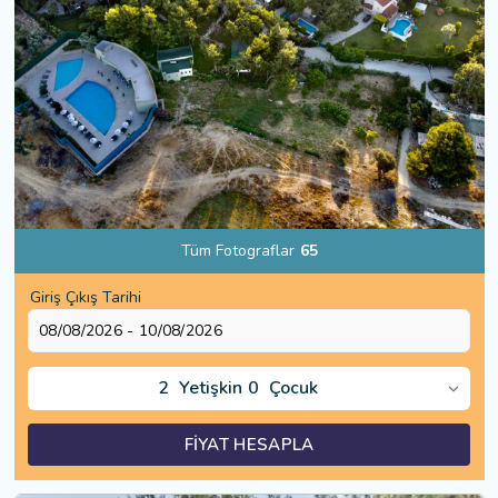
Tüm Fotograflar
65
Giriş Çıkış Tarihi
2
Yetişkin
0
Çocuk
FİYAT HESAPLA