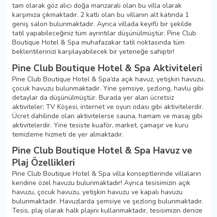
tam olarak göz alıcı doğa manzaralı olan bu villa olarak
karşımıza çıkmaktadır. 2 katlı olan bu villanın alt katında 1
geniş salon bulunmaktadır. Ayrıca villada keyifli bir şekilde
tatil yapabileceğiniz tüm ayrıntılar düşünülmüştür. Pine Club
Boutique Hotel & Spa muhafazakar tatil noktasında tüm
beklentilerinizi karşılayabilecek bir yeteneğe sahiptir!
Pine Club Boutique Hotel & Spa Aktiviteleri
Pine Club Boutique Hotel & Spa’da açık havuz, yetişkin havuzu,
çocuk havuzu bulunmaktadır. Yine şemsiye, şezlong, havlu gibi
detaylar da düşünülmüştür. Burada yer alan ücretsiz
aktiviteler; TV Köşesi, internet ve oyun odası gibi aktivitelerdir.
Ücret dahilinde olan aktivitelerse sauna, hamam ve masaj gibi
aktivitelerdir. Yine tesiste kuaför, market, çamaşır ve kuru
temizleme hizmeti de yer almaktadır.
Pine Club Boutique Hotel & Spa Havuz ve
Plaj Özellikleri
Pine Club Boutique Hotel & Spa villa konseptlerinde villaların
kendine özel havuzu bulunmaktadır! Ayrıca tesisimizin açık
havuzu, çocuk havuzu, yetişkin havuzu ve kapalı havuzu
bulunmaktadır. Havuzlarda şemsiye ve şezlong bulunmaktadır.
Tesis, plaj olarak halk plajını kullanmaktadır, tesisimizin denize