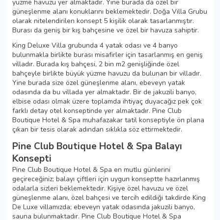
yüzme havuzu yer almaktadır. Yine burada da özel bir
güneşlenme alanı konuklarını beklemektedir. Doğa Villa Grubu
olarak nitelendirilen konsept 5 kişilik olarak tasarlanmıştır.
Burası da geniş bir kış bahçesine ve özel bir havuza sahiptir.
King Deluxe Villa grubunda 4 yatak odası ve 4 banyo
bulunmakla birlikte burası misafirler için tasarlanmış en geniş
villadır. Burada kış bahçesi, 2 bin m2 genişliğinde özel
bahçeyle birlikte büyük yüzme havuzu da bulunan bir villadır.
Yine burada size özel güneşlenme alanı, ebeveyn yatak
odasında da bu villada yer almaktadır. Bir de jakuzili banyo,
elbise odası olmak üzere toplamda ihtiyaç duyacağız pek çok
farklı detay otel konseptinde yer almaktadır. Pine Club
Boutique Hotel & Spa muhafazakar tatil konseptiyle ön plana
çıkan bir tesis olarak adından sıklıkla söz ettirmektedir.
Pine Club Boutique Hotel & Spa Balayı
Konsepti
Pine Club Boutique Hotel & Spa en mutlu günlerini
geçireceğiniz; balayı çiftleri için uygun konseptte hazırlanmış
odalarla sizleri beklemektedir. Kişiye özel havuzu ve özel
güneşlenme alanı, özel bahçesi ve tercih edildiği takdirde King
De Luxe villamızda; ebeveyn yatak odasında jakuzili banyo,
sauna bulunmaktadır. Pine Club Boutique Hotel & Spa