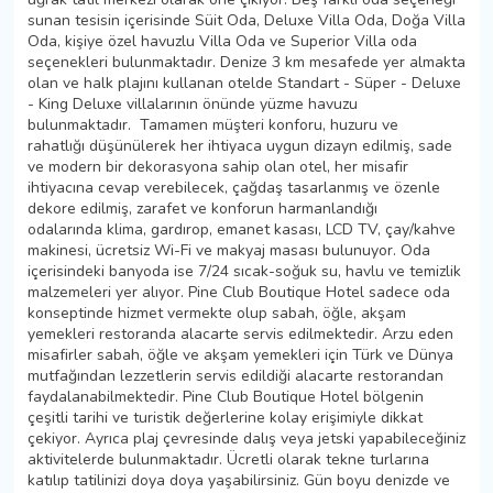
sunan tesisin içerisinde Süit Oda, Deluxe Villa Oda, Doğa Villa
Oda, kişiye özel havuzlu Villa Oda ve Superior Villa oda
seçenekleri bulunmaktadır. Denize 3 km mesafede yer almakta
olan ve halk plajını kullanan otelde Standart - Süper - Deluxe
- King Deluxe villalarının önünde yüzme havuzu
bulunmaktadır. Tamamen müşteri konforu, huzuru ve
rahatlığı düşünülerek her ihtiyaca uygun dizayn edilmiş, sade
ve modern bir dekorasyona sahip olan otel, her misafir
ihtiyacına cevap verebilecek, çağdaş tasarlanmış ve özenle
dekore edilmiş, zarafet ve konforun harmanlandığı
odalarında klima, gardırop, emanet kasası, LCD TV, çay/kahve
makinesi, ücretsiz Wi-Fi ve makyaj masası bulunuyor. Oda
içerisindeki banyoda ise 7/24 sıcak-soğuk su, havlu ve temizlik
malzemeleri yer alıyor. Pine Club Boutique Hotel sadece oda
konseptinde hizmet vermekte olup sabah, öğle, akşam
yemekleri restoranda alacarte servis edilmektedir. Arzu eden
misafirler sabah, öğle ve akşam yemekleri için Türk ve Dünya
mutfağından lezzetlerin servis edildiği alacarte restorandan
faydalanabilmektedir. Pine Club Boutique Hotel bölgenin
çeşitli tarihi ve turistik değerlerine kolay erişimiyle dikkat
çekiyor. Ayrıca plaj çevresinde dalış veya jetski yapabileceğiniz
aktivitelerde bulunmaktadır. Ücretli olarak tekne turlarına
katılıp tatilinizi doya doya yaşabilirsiniz. Gün boyu denizde ve