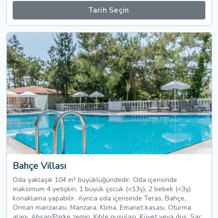
Tarih Seçin
Bahçe Villası
Oda yaklaşık 104 m² büyüklüğündedir. Oda içerisinde
maksimum 4 yetişkin, 1 büyük çocuk (<13y), 2 bebek (<3y)
konaklama yapabilir. Ayrıca oda içerisinde Teras, Bahçe,
Orman manzarası, Manzara, Klima, Emanet kasası, Oturma
alanı, Ahşap/Parke zemin, Kıble pusulası, Küvet veya duş, Saç