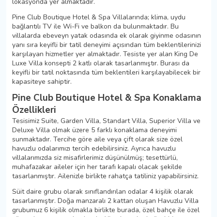
lokasyonda yer almaktadır.
Pine Club Boutique Hotel & Spa Villalarında; klima, uydu
bağlantılı TV ile Wi-Fi ve balkon da bulunmaktadır. Bu
villalarda ebeveyn yatak odasında ek olarak giyinme odasının
yanı sıra keyifli bir tatil deneyimi açısından tüm beklentilerinizi
karşılayan hizmetler yer almaktadır. Tesiste yer alan King De
Luxe Villa konsepti 2 katlı olarak tasarlanmıştır. Burası da
keyifli bir tatil noktasında tüm beklentileri karşılayabilecek bir
kapasiteye sahiptir.
Pine Club Boutique Hotel & Spa Konaklama
Özellikleri
Tesisimiz Suite, Garden Villa, Standart Villa, Superior Villa ve
Deluxe Villa olmak üzere 5 farklı konaklama deneyimi
sunmaktadır. Tercihe göre aile veya çift olarak size özel
havuzlu odalarımızı tercih edebilirsiniz. Ayrıca havuzlu
villalarımızda siz misafirlerimiz düşünülmüş; tesettürlü,
muhafazakar aileler için her tarafı kapalı olacak şekilde
tasarlanmıştır. Ailenizle birlikte rahatça tatiliniz yapabilirsiniz.
Süit daire grubu olarak sınıflandırılan odalar 4 kişilik olarak
tasarlanmıştır. Doğa manzaralı 2 kattan oluşan Havuzlu Villa
grubumuz 6 kişilik olmakla birlikte burada, özel bahçe ile özel