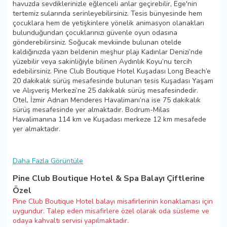
havuzda sevdiklerinizle eğlenceli anlar geçirebilir, Ege'nin
tertemiz sularında serinleyebilirsiniz. Tesis bünyesinde hem
çocuklara hem de yetişkinlere yönelik animasyon olanakları
bulunduğundan çocuklarınızı güvenle oyun odasına
gönderebilirsiniz. Soğucak mevkiinde bulunan otelde
kaldığınızda yazın beldenin meşhur plajı Kadınlar Denizi’nde
yüzebilir veya sakinliğiyle bilinen Aydınlık Koyu’nu tercih
edebilirsiniz. Pine Club Boutique Hotel Kuşadası Long Beach’e
20 dakikalık sürüş mesafesinde bulunan tesis Kuşadası Yaşam
ve Alışveriş Merkezi’ne 25 dakikalık sürüş mesafesindedir.
Otel, İzmir Adnan Menderes Havalimanı’na ise 75 dakikalık
sürüş mesafesinde yer almaktadır. Bodrum-Milas
Havalimanına 114 km ve Kuşadası merkeze 12 km mesafede
yer almaktadır.
Daha Fazla Görüntüle
Pine Club Boutique Hotel & Spa Balayı Çiftlerine
Özel
Pine Club Boutique Hotel balayı misafirlerinin konaklaması için
uygundur. Talep eden misafirlere özel olarak oda süsleme ve
odaya kahvaltı servisi yapılmaktadır.