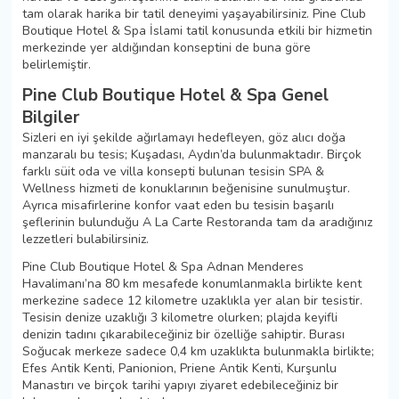
tam olarak harika bir tatil deneyimi yaşayabilirsiniz. Pine Club
Boutique Hotel & Spa İslami tatil konusunda etkili bir hizmetin
merkezinde yer aldığından konseptini de buna göre
belirlemiştir.
Pine Club Boutique Hotel & Spa Genel
Bilgiler
Sizleri en iyi şekilde ağırlamayı hedefleyen, göz alıcı doğa
manzaralı bu tesis; Kuşadası, Aydın’da bulunmaktadır. Birçok
farklı süit oda ve villa konsepti bulunan tesisin SPA &
Wellness hizmeti de konuklarının beğenisine sunulmuştur.
Ayrıca misafirlerine konfor vaat eden bu tesisin başarılı
şeflerinin bulunduğu A La Carte Restoranda tam da aradığınız
lezzetleri bulabilirsiniz.
Pine Club Boutique Hotel & Spa Adnan Menderes
Havalimanı’na 80 km mesafede konumlanmakla birlikte kent
merkezine sadece 12 kilometre uzaklıkla yer alan bir tesistir.
Tesisin denize uzaklığı 3 kilometre olurken; plajda keyifli
denizin tadını çıkarabileceğiniz bir özelliğe sahiptir. Burası
Soğucak merkeze sadece 0,4 km uzaklıkta bulunmakla birlikte;
Efes Antik Kenti, Panionion, Priene Antik Kenti, Kurşunlu
Manastırı ve birçok tarihi yapıyı ziyaret edebileceğiniz bir