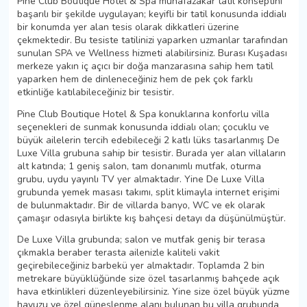
Pine Club Boutique Hotel & Spa muhafazakar tatil konseptini
başarılı bir şekilde uygulayan; keyifli bir tatil konusunda iddialı
bir konumda yer alan tesis olarak dikkatleri üzerine
çekmektedir. Bu tesiste tatilinizi yaparken uzmanlar tarafından
sunulan SPA ve Wellness hizmeti alabilirsiniz. Burası Kuşadası
merkeze yakın iç açıcı bir doğa manzarasına sahip hem tatil
yaparken hem de dinleneceğiniz hem de pek çok farklı
etkinliğe katılabileceğiniz bir tesistir.
Pine Club Boutique Hotel & Spa konuklarına konforlu villa
seçenekleri de sunmak konusunda iddialı olan; çocuklu ve
büyük ailelerin tercih edebileceği 2 katlı lüks tasarlanmış De
Luxe Villa grubuna sahip bir tesistir. Burada yer alan villaların
alt katında; 1 geniş salon, tam donanımlı mutfak, oturma
grubu, uydu yayınlı TV yer almaktadır. Yine De Luxe Villa
grubunda yemek masası takımı, split klimayla internet erişimi
de bulunmaktadır. Bir de villarda banyo, WC ve ek olarak
çamaşır odasıyla birlikte kış bahçesi detayı da düşünülmüştür.
De Luxe Villa grubunda; salon ve mutfak geniş bir terasa
çıkmakla beraber terasta ailenizle kaliteli vakit
geçirebileceğiniz barbekü yer almaktadır. Toplamda 2 bin
metrekare büyüklüğünde size özel tasarlanmış bahçede açık
hava etkinlikleri düzenleyebilirsiniz. Yine size özel büyük yüzme
havuzu ve özel güneşlenme alanı bulunan bu villa grubunda