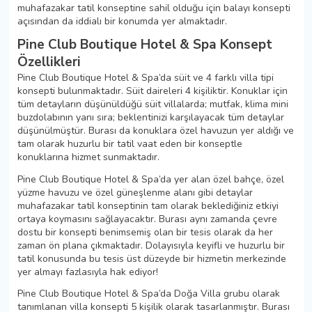
muhafazakar tatil konseptine sahil olduğu için balayı konsepti
açısından da iddialı bir konumda yer almaktadır.
Pine Club Boutique Hotel & Spa Konsept
Özellikleri
Pine Club Boutique Hotel & Spa’da süit ve 4 farklı villa tipi
konsepti bulunmaktadır. Süit daireleri 4 kişiliktir. Konuklar için
tüm detayların düşünüldüğü süit villalarda; mutfak, klima mini
buzdolabının yanı sıra; beklentinizi karşılayacak tüm detaylar
düşünülmüştür. Burası da konuklara özel havuzun yer aldığı ve
tam olarak huzurlu bir tatil vaat eden bir konseptle
konuklarına hizmet sunmaktadır.
Pine Club Boutique Hotel & Spa’da yer alan özel bahçe, özel
yüzme havuzu ve özel güneşlenme alanı gibi detaylar
muhafazakar tatil konseptinin tam olarak beklediğiniz etkiyi
ortaya koymasını sağlayacaktır. Burası aynı zamanda çevre
dostu bir konsepti benimsemiş olan bir tesis olarak da her
zaman ön plana çıkmaktadır. Dolayısıyla keyifli ve huzurlu bir
tatil konusunda bu tesis üst düzeyde bir hizmetin merkezinde
yer almayı fazlasıyla hak ediyor!
Pine Club Boutique Hotel & Spa’da Doğa Villa grubu olarak
tanımlanan villa konsepti 5 kişilik olarak tasarlanmıştır. Burası