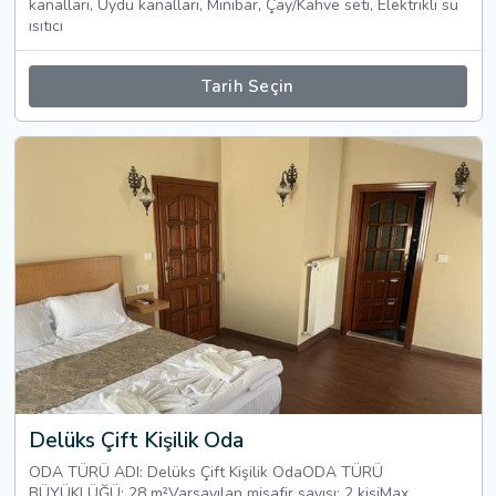
kanalları, Uydu kanalları, Minibar, Çay/Kahve seti, Elektrikli su
ısıtıcı
Tarih Seçin
Delüks Çift Kişilik Oda
ODA TÜRÜ ADI: Delüks Çift Kişilik OdaODA TÜRÜ
BÜYÜKLÜĞÜ: 28 m²Varsayılan misafir sayısı: 2 kişiMax