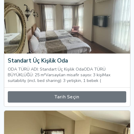
Standart Üç Kişilik Oda
ODA TÜRÜ ADI: Standart Üç Kişilik OdaODA TÜRÜ
BÜYÜKLÜĞÜ: 25 m²Varsayılan misafir sayısı: 3 kişiMax
suitability (incl. bed sharing): 3 yetişkin, 1 bebek (
Tarih Seçin