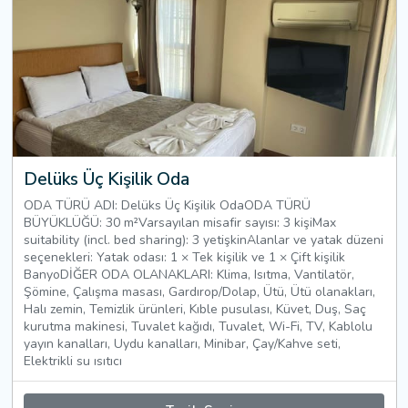
Delüks Üç Kişilik Oda
ODA TÜRÜ ADI: Delüks Üç Kişilik OdaODA TÜRÜ
BÜYÜKLÜĞÜ: 30 m²Varsayılan misafir sayısı: 3 kişiMax
suitability (incl. bed sharing): 3 yetişkinAlanlar ve yatak düzeni
seçenekleri: Yatak odası: 1 × Tek kişilik ve 1 × Çift kişilik
BanyoDİĞER ODA OLANAKLARI: Klima, Isıtma, Vantilatör,
Şömine, Çalışma masası, Gardırop/Dolap, Ütü, Ütü olanakları,
Halı zemin, Temizlik ürünleri, Kıble pusulası, Küvet, Duş, Saç
kurutma makinesi, Tuvalet kağıdı, Tuvalet, Wi-Fi, TV, Kablolu
yayın kanalları, Uydu kanalları, Minibar, Çay/Kahve seti,
Elektrikli su ısıtıcı