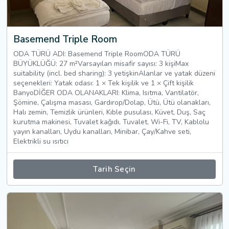
Basemend Triple Room
ODA TÜRÜ ADI: Basemend Triple RoomODA TÜRÜ
BÜYÜKLÜĞÜ: 27 m²Varsayılan misafir sayısı: 3 kişiMax
suitability (incl. bed sharing): 3 yetişkinAlanlar ve yatak düzeni
seçenekleri: Yatak odası: 1 × Tek kişilik ve 1 × Çift kişilik
BanyoDİĞER ODA OLANAKLARI: Klima, Isıtma, Vantilatör,
Şömine, Çalışma masası, Gardırop/Dolap, Ütü, Ütü olanakları,
Halı zemin, Temizlik ürünleri, Kıble pusulası, Küvet, Duş, Saç
kurutma makinesi, Tuvalet kağıdı, Tuvalet, Wi-Fi, TV, Kablolu
yayın kanalları, Uydu kanalları, Minibar, Çay/Kahve seti,
Elektrikli su ısıtıcı
Tarih Seçin