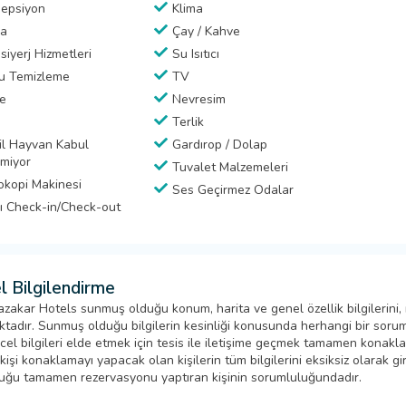
epsiyon
Klima
a
Çay / Kahve
siyerj Hizmetleri
Su Isıtıcı
u Temizleme
TV
e
Nevresim
Terlik
il Hayvan Kabul
Gardırop / Dolap
lmiyor
Tuvalet Malzemeleri
okopi Makinesi
Ses Geçirmez Odalar
lı Check-in/Check-out
l Bilgilendirme
zakar Hotels sunmuş olduğu konum, harita ve genel özellik bilgilerini,
tadır. Sunmuş olduğu bilgilerin kesinliği konusunda herhangi bir sorumlu
cel bilgileri elde etmek için tesis ile iletişime geçmek tamamen konak
işi konaklamayı yapacak olan kişilerin tüm bilgilerini eksiksiz olarak girm
uğu tamamen rezervasyonu yaptıran kişinin sorumluluğundadır.