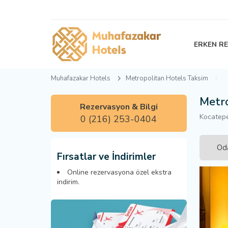
ERKEN R
Muhafazakar Hotels
Metropolitan Hotels Taksim
Metro
Rezervasyon & Bilgi
Kocatepe
0 (216) 253-0404
Oda
Fırsatlar ve İndirimler
Online rezervasyona özel ekstra
indirim.