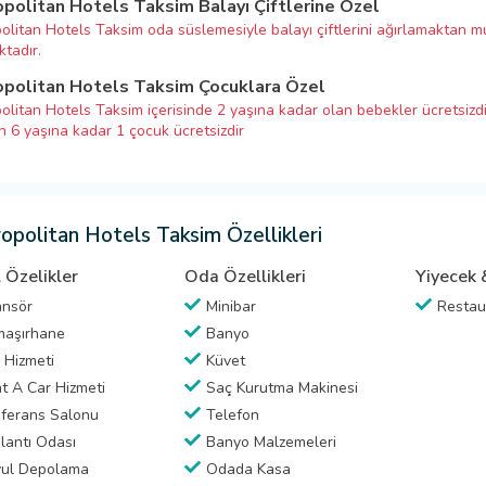
politan Hotels Taksim Balayı Çiftlerine Özel
olitan Hotels Taksim oda süslemesiyle balayı çiftlerini ağırlamaktan m
tadır.
politan Hotels Taksim Çocuklara Özel
olitan Hotels Taksim içerisinde 2 yaşına kadar olan bebekler ücretsizdi
in 6 yaşına kadar 1 çocuk ücretsizdir
opolitan Hotels Taksim Özellikleri
 Özelikler
Oda Özellikleri
Yiyecek 
nsör
Minibar
Restau
aşırhane
Banyo
 Hizmeti
Küvet
t A Car Hizmeti
Saç Kurutma Makinesi
ferans Salonu
Telefon
lantı Odası
Banyo Malzemeleri
ul Depolama
Odada Kasa