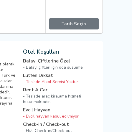
Tarih Seçin
Otel Koşulları
Balayı Çiftlerine Özel
a olarak
- Balayi çiftleri için oda süsleme
le
Lütfen Dikkat
 Türk ve
alıklar
- Tesisde Alkol Servisi Yoktur
danı’na
Rent A Car
dedir.
- Tesisde araç kiralama hizmeti
ktadır.
bulunmaktadır.
rayı’na
Evcil Hayvan
- Evcil hayvan kabul edilmiyor.
Check-in / Check-out
- Hızlı Check-in/Check-out