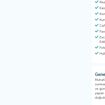
Res
Kas
Kon
Kur
Caf
Fax
Evc
Edi
Fot
Hız
Gene
Muhafa
sunmak
ve gün
yapan k
doğrul