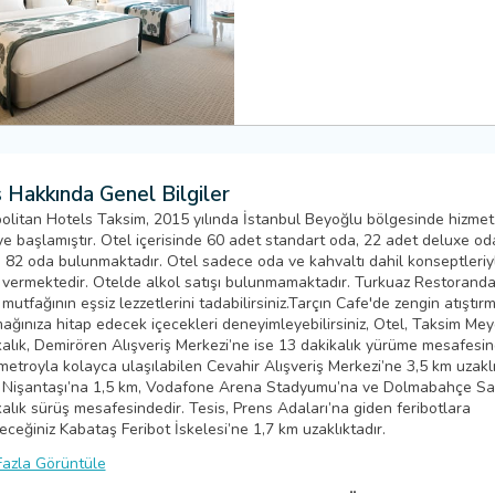
 Hakkında Genel Bilgiler
olitan Hotels Taksim, 2015 yılında İstanbul Beyoğlu bölgesinde hizmet
e başlamıştır. Otel içerisinde 60 adet standart oda, 22 adet deluxe od
 82 oda bulunmaktadır. Otel sadece oda ve kahvaltı dahil konseptleriy
 vermektedir. Otelde alkol satışı bulunmamaktadır. Turkuaz Restoranda
utfağının eşsiz lezzetlerini tadabilirsiniz.Tarçın Cafe'de zengin atıştırm
ağınıza hitap edecek içecekleri deneyimleyebilirsiniz, Otel, Taksim Mey
kalık, Demirören Alışveriş Merkezi’ne ise 13 dakikalık yürüme mesafesin
metroyla kolayca ulaşılabilen Cevahir Alışveriş Merkezi’ne 3,5 km uzaklı
 Nişantaşı’na 1,5 km, Vodafone Arena Stadyumu’na ve Dolmabahçe Sa
kalık sürüş mesafesindedir. Tesis, Prens Adaları’na giden feribotlara
eceğiniz Kabataş Feribot İskelesi’ne 1,7 km uzaklıktadır.
azla Görüntüle