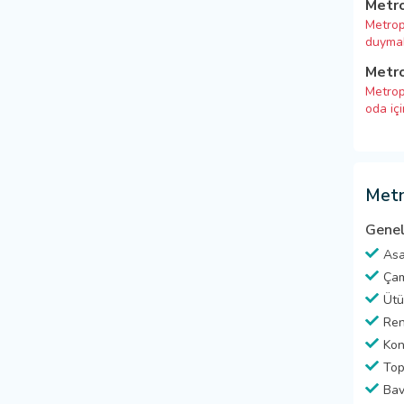
Metro
Metrop
duymak
Metro
Metrop
oda iç
Metr
Genel
Asa
Çam
Ütü
Ren
Kon
Top
Bav