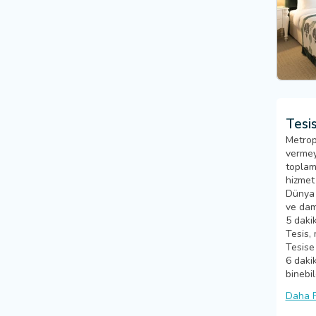
Tesis
Metrop
vermey
toplam
hizmet
Dünya m
ve dam
5 daki
Tesis, 
Tesise
6 daki
binebil
Daha F