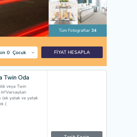
Tüm Fotograflar
34
kin
0
Çocuk
FİYAT HESAPLA
ya Twin Oda
ilik veya Twin
²Varsayılan
te (ek yatak ve yatak
ek (