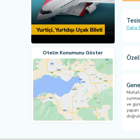
Tesis
Daha F
Otelin Konumunu Göster
Özell
Gene
Muhafa
sunmak
ve gün
yapan k
doğrul