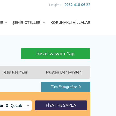
İletişim :
0232 418 06 22
ER
ŞEHİR OTELLERİ
KORUNAKLI VİLLALAR
Rezervasyon Yap
Tesis Resimleri
Müşteri Deneyimleri
Tüm Fotograflar
0
kin
0
Çocuk
FİYAT HESAPLA