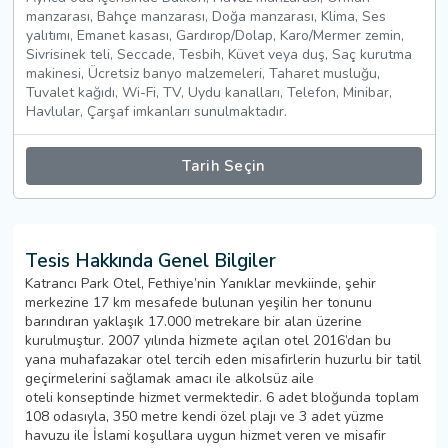
manzarası, Bahçe manzarası, Doğa manzarası, Klima, Ses
yalıtımı, Emanet kasası, Gardırop/Dolap, Karo/Mermer zemin,
Sivrisinek teli, Seccade, Tesbih, Küvet veya duş, Saç kurutma
makinesi, Ücretsiz banyo malzemeleri, Taharet musluğu,
Tuvalet kağıdı, Wi-Fi, TV, Uydu kanalları, Telefon, Minibar,
Havlular, Çarşaf imkanları sunulmaktadır.
Tarih Seçin
Tesis Hakkında Genel Bilgiler
Katrancı Park Otel, Fethiye’nin Yanıklar mevkiinde, şehir
merkezine 17 km mesafede bulunan yeşilin her tonunu
barındıran yaklaşık 17.000 metrekare bir alan üzerine
kurulmuştur. 2007 yılında hizmete açılan otel 2016’dan bu
yana muhafazakar otel tercih eden misafirlerin huzurlu bir tatil
geçirmelerini sağlamak amacı ile alkolsüz aile
oteli konseptinde hizmet vermektedir. 6 adet bloğunda toplam
108 odasıyla, 350 metre kendi özel plajı ve 3 adet yüzme
havuzu ile İslami koşullara uygun hizmet veren ve misafir