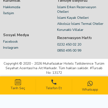
Kurumsal
Tavsiye Ediyoruz
Hakkımızda
İslami Erken Rezervasyon
Otelleri
İletişim
İslami Kayak Otelleri
Alkolsüz İslami Termal Oteller
Korunaklı Villalar
Sosyal Medya
Rezervasyon Hattı
Facebook
0232 450 02 20
Instagram
0850 495 00 99
Copyright © 2020 - 2026 Muhafazakar Hotels Tatildenince Turizm
Seyahat Acentası'na Ait Markadır. Tüm hakları saklıdır. #Tursab
No: 13172
Kişisel Verilerin Korunması
Tarih Seç
Telefon Et
Kullanıcı Sözleşmesi
Whatsapp
Gizlilik Sözleşmesi
Çerez Politikası