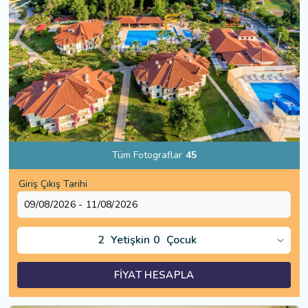
Tüm Fotograflar
45
Giriş Çıkış Tarihi
2
Yetişkin
0
Çocuk
FİYAT HESAPLA