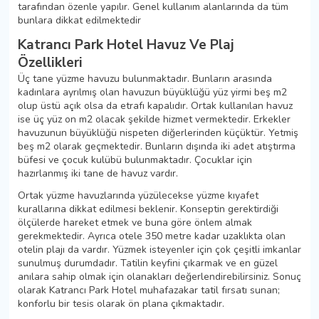
tarafından özenle yapılır. Genel kullanım alanlarında da tüm
bunlara dikkat edilmektedir
Katrancı Park Hotel Havuz Ve Plaj
Özellikleri
Üç tane yüzme havuzu bulunmaktadır. Bunların arasında
kadınlara ayrılmış olan havuzun büyüklüğü yüz yirmi beş m2
olup üstü açık olsa da etrafı kapalıdır. Ortak kullanılan havuz
ise üç yüz on m2 olacak şekilde hizmet vermektedir. Erkekler
havuzunun büyüklüğü nispeten diğerlerinden küçüktür. Yetmiş
beş m2 olarak geçmektedir. Bunların dışında iki adet atıştırma
büfesi ve çocuk kulübü bulunmaktadır. Çocuklar için
hazırlanmış iki tane de havuz vardır.
Ortak yüzme havuzlarında yüzülecekse yüzme kıyafet
kurallarına dikkat edilmesi beklenir. Konseptin gerektirdiği
ölçülerde hareket etmek ve buna göre önlem almak
gerekmektedir. Ayrıca otele 350 metre kadar uzaklıkta olan
otelin plajı da vardır. Yüzmek isteyenler için çok çeşitli imkanlar
sunulmuş durumdadır. Tatilin keyfini çıkarmak ve en güzel
anılara sahip olmak için olanakları değerlendirebilirsiniz. Sonuç
olarak Katrancı Park Hotel muhafazakar tatil fırsatı sunan;
konforlu bir tesis olarak ön plana çıkmaktadır.