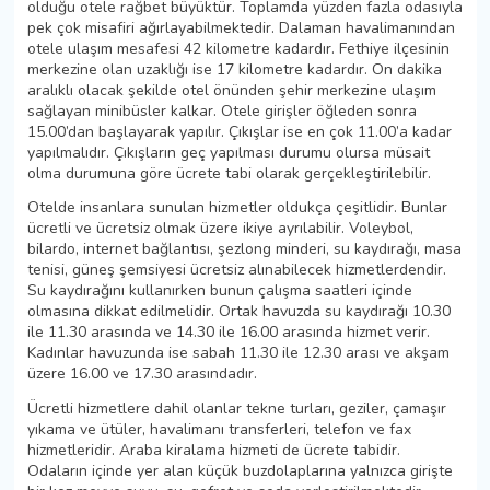
olduğu otele rağbet büyüktür. Toplamda yüzden fazla odasıyla
pek çok misafiri ağırlayabilmektedir. Dalaman havalimanından
otele ulaşım mesafesi 42 kilometre kadardır. Fethiye ilçesinin
merkezine olan uzaklığı ise 17 kilometre kadardır. On dakika
aralıklı olacak şekilde otel önünden şehir merkezine ulaşım
sağlayan minibüsler kalkar. Otele girişler öğleden sonra
15.00’dan başlayarak yapılır. Çıkışlar ise en çok 11.00’a kadar
yapılmalıdır. Çıkışların geç yapılması durumu olursa müsait
olma durumuna göre ücrete tabi olarak gerçekleştirilebilir.
Otelde insanlara sunulan hizmetler oldukça çeşitlidir. Bunlar
ücretli ve ücretsiz olmak üzere ikiye ayrılabilir. Voleybol,
bilardo, internet bağlantısı, şezlong minderi, su kaydırağı, masa
tenisi, güneş şemsiyesi ücretsiz alınabilecek hizmetlerdendir.
Su kaydırağını kullanırken bunun çalışma saatleri içinde
olmasına dikkat edilmelidir. Ortak havuzda su kaydırağı 10.30
ile 11.30 arasında ve 14.30 ile 16.00 arasında hizmet verir.
Kadınlar havuzunda ise sabah 11.30 ile 12.30 arası ve akşam
üzere 16.00 ve 17.30 arasındadır.
Ücretli hizmetlere dahil olanlar tekne turları, geziler, çamaşır
yıkama ve ütüler, havalimanı transferleri, telefon ve fax
hizmetleridir. Araba kiralama hizmeti de ücrete tabidir.
Odaların içinde yer alan küçük buzdolaplarına yalnızca girişte