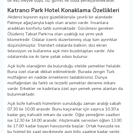
bir kez meyve suyu, su, gofret ve soda yerleştirilmektedir.
Katrancı Park Hotel Konaklama Özellikleri
Akdeniz kıyısının eşsiz güzellikleriyle çevrili bir alandadır.
Palmiye ağaçlarıyla kaplı olan arazisi vardır. İnsanlara
aradıkları konforlu tatili sunmaktadır. Görülmesi gereken
Ölüdeniz Tabiat Parkı’na olan uzaklığı ise yirmi yedi
kilometredir. Odalar özenli düzenlenmiş olup tüm ayrıntılar
düşünülmüştür. Standart odalarda balkon, düz ekran
televizyon ve kullanıma açık mini buzdolapları vardır. Aile
odalarında ise iki tane yatak odası bulunur.
Açık büfe olanağının da bulunduğu otelde yemekler helaldir.
Buna özel olarak dikkat edilmektedir. Burada zengin Türk
mutfağının en nadide örneklerini tadabilirsiniz. Dünya
mutfağından da farklı ve lezzetli yemekler deneme imkanı
vardır. Erkekler ve kadınlara özel ayrı yemek yeme alanları da
bulunmaktadır.
Açık büfe kahvaltı hizmetinin sunulduğu zaman aralığı sabah
07.30 ile 10.00 arasıdır. Bunu kaçıranlar için sayrıca 10.30’a
kadar geç kahvaltı imkanı da vardır. Öğle yemeğinin saatleri
ise 12.30 ile 14.00 arasıdır. Atıştırmalık servisleri öğlen 13.00
ile 17.00’ kadar bayan havuzunda başlar. Ortak havuzda ise
bu hizmet bir saat gecikmeyle aynı bitiş saatine kadar verilir.