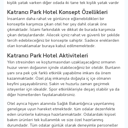
kişilik yatak varken diğer odada iki tane tek kişilik yatak vardır
Katrancı Park Hotel Konsept Özellikleri
İnsanların daha rahat ve gönlünce eğlenebildikleri bir
konseptle karşımıza çıkan otel her şey dahil olarak öne
çıkmaktadır. İslami farkındalık ve dikkat de burada karşımıza
çıkan detaylardandır. Ailecek içiniz rahat ve güvenli bir şekilde
tercih edebileceğiniz bir konsepte sahiptir. Sadece ereklerden
olan konaklamalar buraya kabul edilmemektedir.
Katrancı Park Hotel Aktiviteleri
Yılın stresinden ve koşturmasından uzaklaşacağınız ormanın
huzur veren doğasının içinde olabileceğiniz bir oteldir. Bunların
yanı sıra pek çok farklı etkinlik yapabilme imkanı da önem
kazanmaktadır. Özel plaj imkanıyla doğayla iç içe olmanın
keyfini yaşayabilirsiniz. Sakin ve huzurlu zaman geçirmek
isteyenler için idealdir. Spor etkinlikleriyle deşarj olabilir ya da
diğer hizmetlerden faydalanabilirsiniz.
Otel ayrıca hijyen alanında Sağlık Bakanlığınca yayınlanmış
genelgeye uyun hareket etmektedir. tüm odalar dezenfekte
eden ürünlerle kalmaya hazırlanmaktadır. Odalardaki kişisel
bakım ürünleri tek kullanımlık ve size özel hazırlanmış
durumdadır. Tüm odalar günlük olarak deneyimle personeller