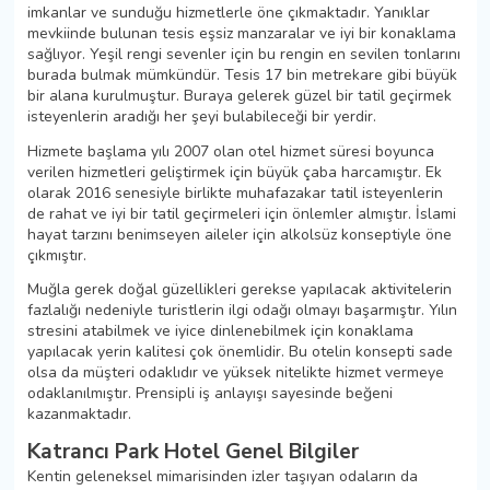
imkanlar ve sunduğu hizmetlerle öne çıkmaktadır. Yanıklar
mevkiinde bulunan tesis eşsiz manzaralar ve iyi bir konaklama
sağlıyor. Yeşil rengi sevenler için bu rengin en sevilen tonlarını
burada bulmak mümkündür. Tesis 17 bin metrekare gibi büyük
bir alana kurulmuştur. Buraya gelerek güzel bir tatil geçirmek
isteyenlerin aradığı her şeyi bulabileceği bir yerdir.
Hizmete başlama yılı 2007 olan otel hizmet süresi boyunca
verilen hizmetleri geliştirmek için büyük çaba harcamıştır. Ek
olarak 2016 senesiyle birlikte muhafazakar tatil isteyenlerin
de rahat ve iyi bir tatil geçirmeleri için önlemler almıştır. İslami
hayat tarzını benimseyen aileler için alkolsüz konseptiyle öne
çıkmıştır.
Muğla gerek doğal güzellikleri gerekse yapılacak aktivitelerin
fazlalığı nedeniyle turistlerin ilgi odağı olmayı başarmıştır. Yılın
stresini atabilmek ve iyice dinlenebilmek için konaklama
yapılacak yerin kalitesi çok önemlidir. Bu otelin konsepti sade
olsa da müşteri odaklıdır ve yüksek nitelikte hizmet vermeye
odaklanılmıştır. Prensipli iş anlayışı sayesinde beğeni
kazanmaktadır.
Katrancı Park Hotel Genel Bilgiler
Kentin geleneksel mimarisinden izler taşıyan odaların da