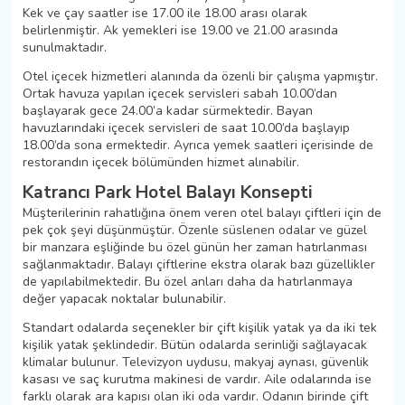
Kek ve çay saatler ise 17.00 ile 18.00 arası olarak
belirlenmiştir. Ak yemekleri ise 19.00 ve 21.00 arasında
sunulmaktadır.
Otel içecek hizmetleri alanında da özenli bir çalışma yapmıştır.
Ortak havuza yapılan içecek servisleri sabah 10.00’dan
başlayarak gece 24.00’a kadar sürmektedir. Bayan
havuzlarındaki içecek servisleri de saat 10.00’da başlayıp
18.00’da sona ermektedir. Ayrıca yemek saatleri içerisinde de
restorandın içecek bölümünden hizmet alınabilir.
Katrancı Park Hotel Balayı Konsepti
Müşterilerinin rahatlığına önem veren otel balayı çiftleri için de
pek çok şeyi düşünmüştür. Özenle süslenen odalar ve güzel
bir manzara eşliğinde bu özel günün her zaman hatırlanması
sağlanmaktadır. Balayı çiftlerine ekstra olarak bazı güzellikler
de yapılabilmektedir. Bu özel anları daha da hatırlanmaya
değer yapacak noktalar bulunabilir.
Standart odalarda seçenekler bir çift kişilik yatak ya da iki tek
kişilik yatak şeklindedir. Bütün odalarda serinliği sağlayacak
klimalar bulunur. Televizyon uydusu, makyaj aynası, güvenlik
kasası ve saç kurutma makinesi de vardır. Aile odalarında ise
farklı olarak ara kapısı olan iki oda vardır. Odanın birinde çift