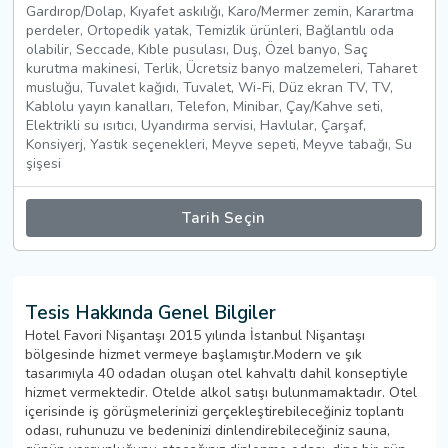
Gardırop/Dolap, Kıyafet askılığı, Karo/Mermer zemin, Karartma
perdeler, Ortopedik yatak, Temizlik ürünleri, Bağlantılı oda
olabilir, Seccade, Kıble pusulası, Duş, Özel banyo, Saç
kurutma makinesi, Terlik, Ücretsiz banyo malzemeleri, Taharet
musluğu, Tuvalet kağıdı, Tuvalet, Wi-Fi, Düz ekran TV, TV,
Kablolu yayın kanalları, Telefon, Minibar, Çay/Kahve seti,
Elektrikli su ısıtıcı, Uyandırma servisi, Havlular, Çarşaf,
Konsiyerj, Yastık seçenekleri, Meyve sepeti, Meyve tabağı, Su
şişesi
Tarih Seçin
Tesis Hakkında Genel Bilgiler
Hotel Favori Nişantaşı 2015 yılında İstanbul Nişantaşı
bölgesinde hizmet vermeye başlamıştır.Modern ve şık
tasarımıyla 40 odadan oluşan otel kahvaltı dahil konseptiyle
hizmet vermektedir. Otelde alkol satışı bulunmamaktadır. Otel
içerisinde iş görüşmelerinizi gerçekleştirebileceğiniz toplantı
odası, ruhunuzu ve bedeninizi dinlendirebileceğiniz sauna,