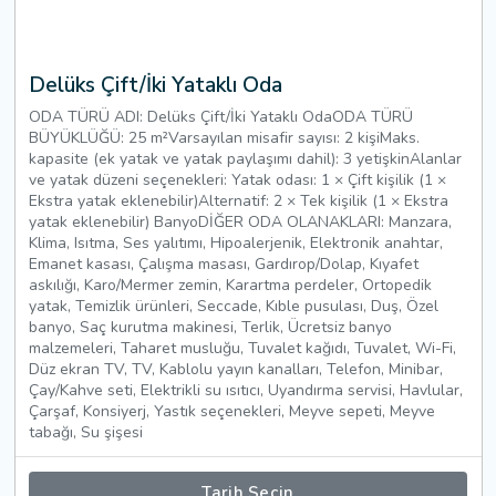
Delüks Çift/İki Yataklı Oda
ODA TÜRÜ ADI: Delüks Çift/İki Yataklı OdaODA TÜRÜ
BÜYÜKLÜĞÜ: 25 m²Varsayılan misafir sayısı: 2 kişiMaks.
kapasite (ek yatak ve yatak paylaşımı dahil): 3 yetişkinAlanlar
ve yatak düzeni seçenekleri: Yatak odası: 1 × Çift kişilik (1 ×
Ekstra yatak eklenebilir)Alternatif: 2 × Tek kişilik (1 × Ekstra
yatak eklenebilir) BanyoDİĞER ODA OLANAKLARI: Manzara,
Klima, Isıtma, Ses yalıtımı, Hipoalerjenik, Elektronik anahtar,
Emanet kasası, Çalışma masası, Gardırop/Dolap, Kıyafet
askılığı, Karo/Mermer zemin, Karartma perdeler, Ortopedik
yatak, Temizlik ürünleri, Seccade, Kıble pusulası, Duş, Özel
banyo, Saç kurutma makinesi, Terlik, Ücretsiz banyo
malzemeleri, Taharet musluğu, Tuvalet kağıdı, Tuvalet, Wi-Fi,
Düz ekran TV, TV, Kablolu yayın kanalları, Telefon, Minibar,
Çay/Kahve seti, Elektrikli su ısıtıcı, Uyandırma servisi, Havlular,
Çarşaf, Konsiyerj, Yastık seçenekleri, Meyve sepeti, Meyve
tabağı, Su şişesi
Tarih Seçin