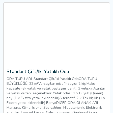
Standart Çift/İki Yataklı Oda
ODA TÜRÜ ADI: Standart Çift/İki Yataklı OdaODA TÜRÜ
BÜYÜKLÜĞÜ: 22 m²Varsayılan misafir sayısı: 2 kişiMaks.
kapasite (ek yatak ve yatak paylaşımı dahil): 3 yetişkinAlanlar
ve yatak düzeni seçenekleri: Yatak odası: 1 × Büyük (Queen)
boy (1 × Ekstra yatak eklenebilir)Alternatif: 2 × Tek kişilik (1 ×
Ekstra yatak eklenebilir) BanyoDİĞER ODA OLANAKLARI:
Manzara, Klima, Isıtma, Ses yalıtımı, Hipoalerjenik, Elektronik
anahtar, Emanet kasası, Çalışma masası, Gardırop/Dolap,