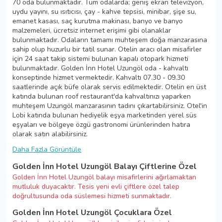
70 oda bulunmaktadır. Tüm odalarda; geniş ekran televizyon,
uydu yayını, su ısıtıcısı, çay - kahve tepsisi, minibar, şişe su,
emanet kasası, saç kurutma makinası, banyo ve banyo
malzemeleri, ücretsiz internet erişimi gibi olanaklar
bulunmaktadır. Odaların tamamı muhteşem doğa manzarasına
sahip olup huzurlu bir tatil sunar. Otelin aracı olan misafirler
için 24 saat takip sistemi bulunan kapalı otopark hizmeti
bulunmaktadır. Golden İnn Hotel Uzungöl oda - kahvaltı
konseptinde hizmet vermektedir. Kahvaltı 07.30 - 09.30
saatlerinde açık büfe olarak servis edilmektedir. Otelin en üst
katında bulunan roof restaurant'da kahvaltınızı yaparken
muhteşem Uzungöl manzarasının tadını çıkartabilirsiniz. Otel'in
Lobi katında bulunan hediyelik eşya marketinden yerel süs
eşyaları ve bölgeye özgü gastronomi ürünlerinden hatıra
olarak satın alabilirsiniz.
Daha Fazla Görüntüle
Golden İnn Hotel Uzungöl Balayı Çiftlerine Özel
Golden İnn Hotel Uzungöl balayı misafirlerini ağırlamaktan
mutluluk duyacaktır. Tesis yeni evli çiftlere özel talep
doğrultusunda oda süslemesi hizmeti sunmaktadır.
Golden İnn Hotel Uzungöl Çocuklara Özel