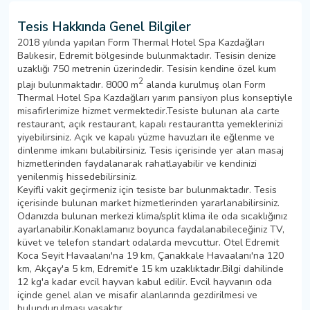
Tesis Hakkında Genel Bilgiler
2018 yılında yapılan Form Thermal Hotel Spa Kazdağları
Balıkesir, Edremit bölgesinde bulunmaktadır. Tesisin denize
uzaklığı 750 metrenin üzerindedir. Tesisin kendine özel kum
2
plajı bulunmaktadır. 8000 m
alanda kurulmuş olan Form
Thermal Hotel Spa Kazdağları yarım pansiyon plus konseptiyle
misafirlerimize hizmet vermektedir.Tesiste bulunan ala carte
restaurant, açık restaurant, kapalı restaurantta yemeklerinizi
yiyebilirsiniz. Açık ve kapalı yüzme havuzları ile eğlenme ve
dinlenme imkanı bulabilirsiniz. Tesis içerisinde yer alan masaj
hizmetlerinden faydalanarak rahatlayabilir ve kendinizi
yenilenmiş hissedebilirsiniz.
Keyifli vakit geçirmeniz için tesiste bar bulunmaktadır. Tesis
içerisinde bulunan market hizmetlerinden yararlanabilirsiniz.
Odanızda bulunan merkezi klima/split klima ile oda sıcaklığınız
ayarlanabilir.Konaklamanız boyunca faydalanabileceğiniz TV,
küvet ve telefon standart odalarda mevcuttur. Otel Edremit
Koca Seyit Havaalanı'na 19 km, Çanakkale Havaalanı'na 120
km, Akçay'a 5 km, Edremit'e 15 km uzaklıktadır.Bilgi dahilinde
12 kg'a kadar evcil hayvan kabul edilir. Evcil hayvanın oda
içinde genel alan ve misafir alanlarında gezdirilmesi ve
bulundurulması yasaktır.