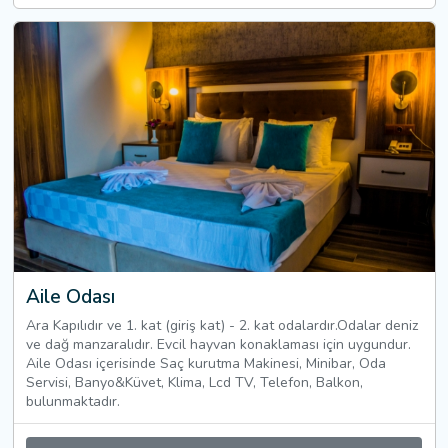
Aile Odası
Ara Kapılıdır ve 1. kat (giriş kat) - 2. kat odalardır.Odalar deniz
ve dağ manzaralıdır. Evcil hayvan konaklaması için uygundur.
Aile Odası içerisinde Saç kurutma Makinesi, Minibar, Oda
Servisi, Banyo&Küvet, Klima, Lcd TV, Telefon, Balkon,
bulunmaktadır.