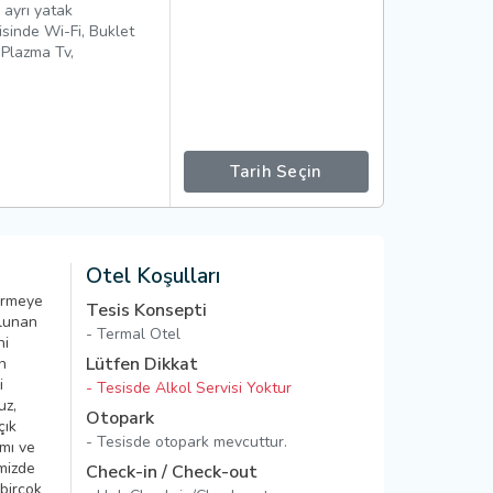
i ayrı yatak
isinde Wi-Fi, Buklet
 Plazma Tv,
Tarih Seçin
Otel Koşulları
ermeye
Tesis Konsepti
ulunan
- Termal Otel
ni
Lütfen Dikkat
n
i
- Tesisde Alkol Servisi Yoktur
uz,
Otopark
çık
- Tesisde otopark mevcuttur.
mı ve
mizde
Check-in / Check-out
birçok