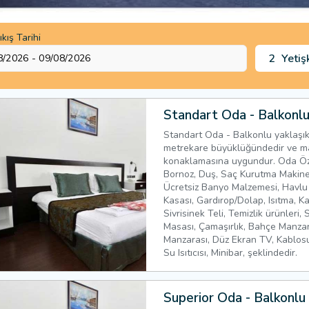
ıkış Tarihi
2
Yetiş
Standart Oda - Balkonl
Standart Oda - Balkonlu yaklaşık
metrekare büyüklüğündedir ve m
konaklamasına uygundur. Oda Özel
Bornoz, Duş, Saç Kurutma Makinesi
Ücretsiz Banyo Malzemesi, Havlu
Kasası, Gardırop/Dolap, Isıtma, K
Sivrisinek Teli, Temizlik ürünleri, 
Masası, Çamaşırlık, Bahçe Manzar
Manzarası, Düz Ekran TV, Kablosuz
Su Isıtıcısı, Minibar, şeklindedir.
Superior Oda - Balkonlu