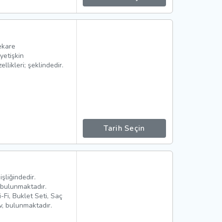
ekare
yetişkin
ikleri; şeklindedir.
Tarih Seçin
şliğindedir.
k bulunmaktadır.
-Fi, Buklet Seti, Saç
v, bulunmaktadır.