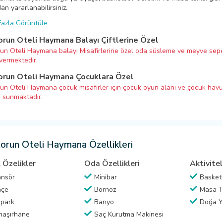
n yararlanabilirsiniz.
azla Görüntüle
run Oteli Haymana Balayı Çiftlerine Özel
un Oteli Haymana balayı Misafirlerine özel oda süsleme ve meyve sepe
 vermektedir.
run Oteli Haymana Çocuklara Özel
un Oteli Haymana çocuk misafirler için çocuk oyun alanı ve çocuk hav
i sunmaktadır.
orun Oteli Haymana Özellikleri
 Özelikler
Oda Özellikleri
Aktivite
nsör
Minibar
Basket
hçe
Bornoz
Masa T
park
Banyo
Doğa Y
aşırhane
Saç Kurutma Makinesi