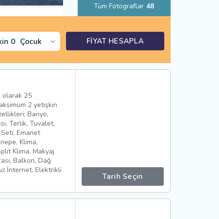
Tüm Fotograflar
48
kin
0
Çocuk
FİYAT HESAPLA
u
 olarak 25
aksimum 2 yetişkin
likleri; Banyo,
, Terlik, Tuvalet,
 Seti, Emanet
anepe, Klima,
Split Klima, Makyaj
ası, Balkon, Dağ
 İnternet, Elektrikli
Tarih Seçin