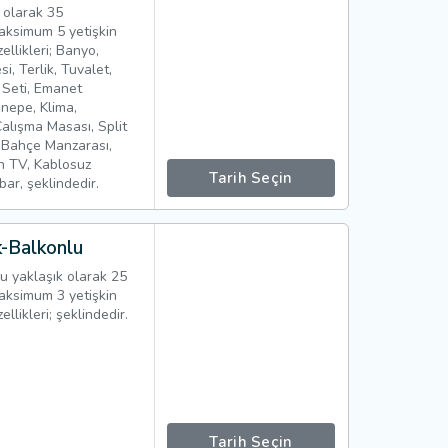
 olarak 35
aksimum 5 yetişkin
likleri; Banyo,
, Terlik, Tuvalet,
 Seti, Emanet
anepe, Klima,
 Çalışma Masası, Split
, Bahçe Manzarası,
n TV, Kablosuz
Tarih Seçin
ibar, şeklindedir.
k-Balkonlu
u yaklaşık olarak 25
aksimum 3 yetişkin
ikleri; şeklindedir.
Tarih Seçin