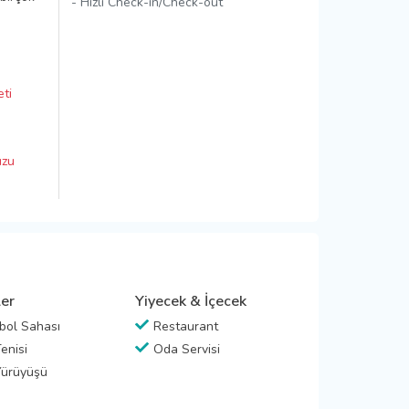
- Hızlı Check-in/Check-out
ti
uzu
ler
Yiyecek & İçecek
bol Sahası
Restaurant
enisi
Oda Servisi
ürüyüşü