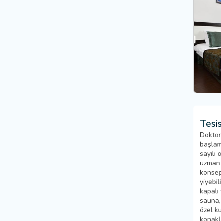
Tesis
Doktor
başlam
sayılı 
uzman 
konsep
yiyebil
kapalı
sauna,
özel k
konakl