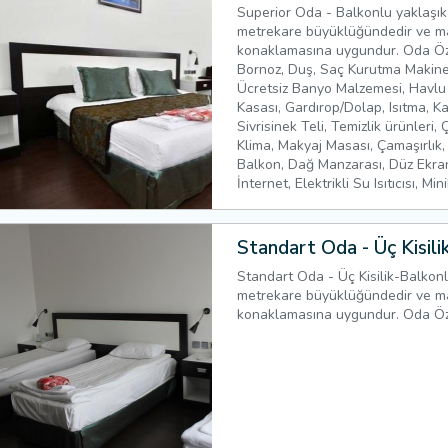
Superior Oda - Balkonlu yaklaşık
metrekare büyüklüğündedir ve m
konaklamasına uygundur. Oda Özel
Bornoz, Duş, Saç Kurutma Makinesi
Ücretsiz Banyo Malzemesi, Havlu
Kasası, Gardırop/Dolap, Isıtma, K
Sivrisinek Teli, Temizlik ürünleri,
Klima, Makyaj Masası, Çamaşırlık
Balkon, Dağ Manzarası, Düz Ekra
İnternet, Elektrikli Su Isıtıcısı, Min
Standart Oda - Üç Kisili
Standart Oda - Üç Kisilik-Balkonl
metrekare büyüklüğündedir ve m
konaklamasına uygundur. Oda Özell