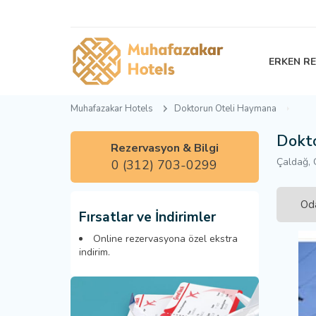
ERKEN R
Muhafazakar Hotels
Doktorun Oteli Haymana
Dokt
Rezervasyon & Bilgi
Çaldağ, 
0 (312) 703-0299
Oda
Fırsatlar ve İndirimler
Online rezervasyona özel ekstra
indirim.