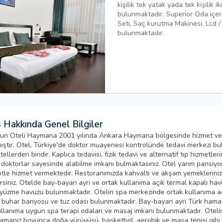
kişilik tek yatak yada tek kişilik ik
bulunmaktadır. Superior Oda içer
Seti, Saç kurutma Makinesi, Lcd /
bulunmaktadır.
 Hakkında Genel Bilgiler
un Oteli Haymana 2001 yılında Ankara Haymana bölgesinde hizmet v
ıştır. Otel, Türkiye'de doktor muayenesi kontrolünde tedavi merkezi b
otellerden biridir. Kaplıca tedavisi, fizik tedavi ve alternatif tıp hizmetleri
doktorlar sayesinde alabilme imkanı bulmaktasınız. Otel yarım pansiyo
tle hizmet vermektedir. Restoranımızda kahvaltı ve akşam yemekleriniz
irsiniz. Otelde bay-bayan ayrı ve ortak kullanıma açık termal kapalı hav
 yüzme havuzu bulunmaktadır. Otelin spa merkezinde ortak kullanıma a
 buhar banyosu ve tuz odası bulunmaktadır. Bay-bayan ayrı Türk hama
ullanıma uygun spa terapi odaları ve masaj imkanı bulunmaktadır. Oteli
amanız boyunca doğa yürüyüşü, basketbol, aerobik ve masa tenisi gibi 