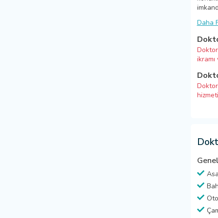
imkanda
Daha F
Dokto
Doktor
ikramı
Dokto
Doktor
hizmet
Dokt
Genel
Asa
Ba
Oto
Çam