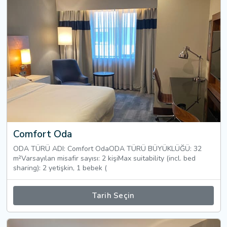
Comfort Oda
ODA TÜRÜ ADI: Comfort OdaODA TÜRÜ BÜYÜKLÜĞÜ: 32
m²Varsayılan misafir sayısı: 2 kişiMax suitability (incl. bed
sharing): 2 yetişkin, 1 bebek (
Tarih Seçin