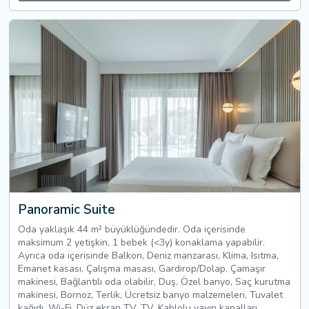
Panoramic Suite
Oda yaklaşık 44 m² büyüklüğündedir. Oda içerisinde
maksimum 2 yetişkin, 1 bebek (<3y) konaklama yapabilir.
Ayrıca oda içerisinde Balkon, Deniz manzarası, Klima, Isıtma,
Emanet kasası, Çalışma masası, Gardırop/Dolap, Çamaşır
makinesi, Bağlantılı oda olabilir, Duş, Özel banyo, Saç kurutma
makinesi, Bornoz, Terlik, Ücretsiz banyo malzemeleri, Tuvalet
kağıdı, Wi-Fi, Düz ekran TV, TV, Kablolu yayın kanalları,