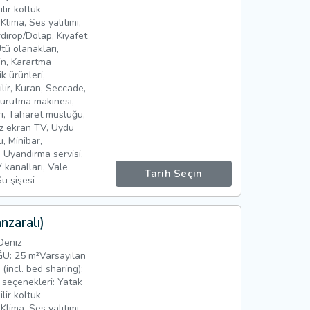
ilir koltuk
ma, Ses yalıtımı,
dırop/Dolap, Kıyafet
Ütü olanakları,
in, Karartma
k ürünleri,
bilir, Kuran, Seccade,
kurutma makinesi,
ri, Taharet musluğu,
üz ekran TV, Uydu
, Minibar,
ı, Uyandırma servisi,
 kanalları, Vale
Tarih Seçin
Su şişesi
zaralı)
Deniz
: 25 m²Varsayılan
 (incl. bed sharing):
 seçenekleri: Yatak
ilir koltuk
ma, Ses yalıtımı,