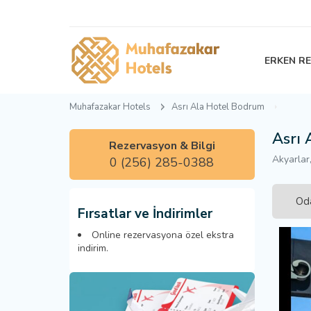
ERKEN R
Muhafazakar Hotels
Asrı Ala Hotel Bodrum
Asrı 
Rezervasyon & Bilgi
Akyarlar
0 (256) 285-0388
Oda
Fırsatlar ve İndirimler
Online rezervasyona özel ekstra
indirim.