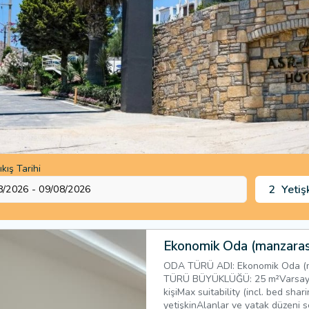
ıkış Tarihi
2
Yetiş
Ekonomik Oda (manzaras
ODA TÜRÜ ADI: Ekonomik Oda (
TÜRÜ BÜYÜKLÜĞÜ: 25 m²Varsayıla
kişiMax suitability (incl. bed shari
yetişkinAlanlar ve yatak düzeni s