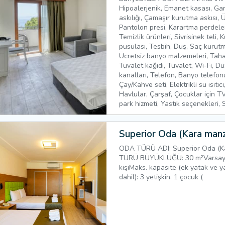
Hipoalerjenik, Emanet kasası, Gar
askılığı, Çamaşır kurutma askısı, 
Pantolon presi, Karartma perdele
Temizlik ürünleri, Sivrisinek teli,
pusulası, Tesbih, Duş, Saç kurutm
Ücretsiz banyo malzemeleri, Tah
Tuvalet kağıdı, Tuvalet, Wi-Fi, D
kanalları, Telefon, Banyo telefonu
Çay/Kahve seti, Elektrikli su ısıtıc
Havlular, Çarşaf, Çocuklar için TV
park hizmeti, Yastık seçenekleri, 
Superior Oda (Kara manz
ODA TÜRÜ ADI: Superior Oda (K
TÜRÜ BÜYÜKLÜĞÜ: 30 m²Varsayıla
kişiMaks. kapasite (ek yatak ve y
dahil): 3 yetişkin, 1 çocuk (