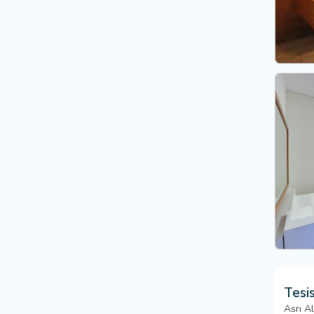
Tesis
Asrı A