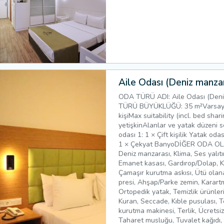
Aile Odası (Deniz manzar
ODA TÜRÜ ADI: Aile Odası (Den
TÜRÜ BÜYÜKLÜĞÜ: 35 m²Varsayıla
kişiMax suitability (incl. bed shari
yetişkinAlanlar ve yatak düzeni s
odası 1: 1 × Çift kişilik Yatak odas
1 × Çekyat BanyoDİĞER ODA OL
Deniz manzarası, Klima, Ses yalıtı
Emanet kasası, Gardırop/Dolap, Kıy
Çamaşır kurutma askısı, Ütü olana
presi, Ahşap/Parke zemin, Karart
Ortopedik yatak, Temizlik ürünleri,
Kuran, Seccade, Kıble pusulası, T
kurutma makinesi, Terlik, Ücretsi
Taharet musluğu, Tuvalet kağıdı, 