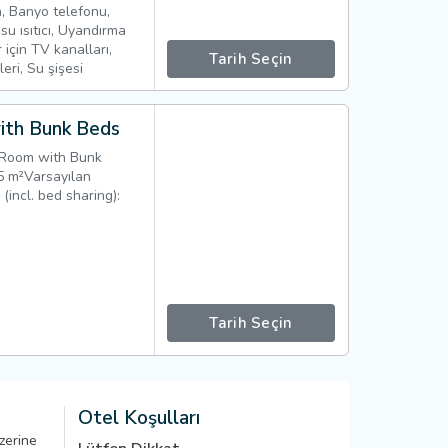
n, Banyo telefonu,
 su ısıtıcı, Uyandırma
 için TV kanalları,
Tarih Seçin
eri, Su şişesi
ith Bunk Beds
 Room with Bunk
m²Varsayılan
 (incl. bed sharing):
Tarih Seçin
Otel Koşulları
zerine