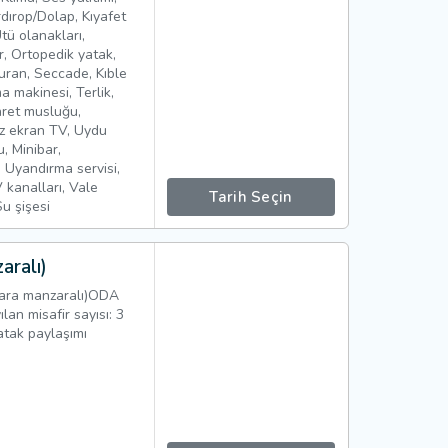
dırop/Dolap, Kıyafet
Ütü olanakları,
r, Ortopedik yatak,
 Kuran, Seccade, Kıble
a makinesi, Terlik,
aret musluğu,
üz ekran TV, Uydu
, Minibar,
ı, Uyandırma servisi,
 kanalları, Vale
Tarih Seçin
Su şişesi
aralı)
ara manzaralı)ODA
n misafir sayısı: 3
atak paylaşımı