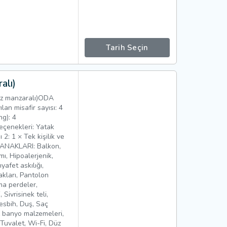
Tarih Seçin
alı)
iz manzaralı)ODA
n misafir sayısı: 4
ng): 4
eçenekleri: Yatak
ı 2: 1 × Tek kişilik ve
ANAKLARI: Balkon,
mı, Hipoalerjenik,
afet askılığı,
kları, Pantolon
ma perdeler,
 Sivrisinek teli,
esbih, Duş, Saç
z banyo malzemeleri,
Tuvalet, Wi-Fi, Düz