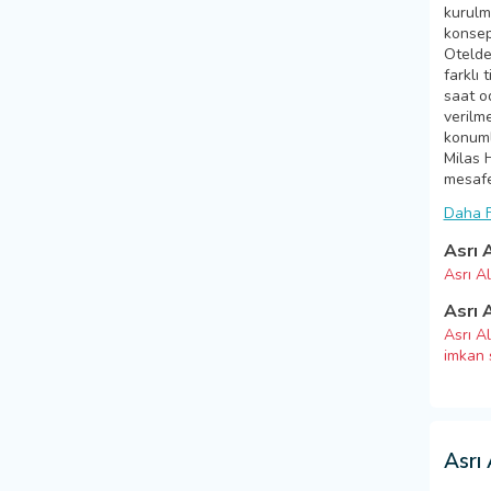
kurulm
konsept
Otelde
farklı 
saat o
verilm
konuml
Milas 
mesafe
Daha F
Asrı 
Asrı Al
Asrı 
Asrı Al
imkan 
Asrı