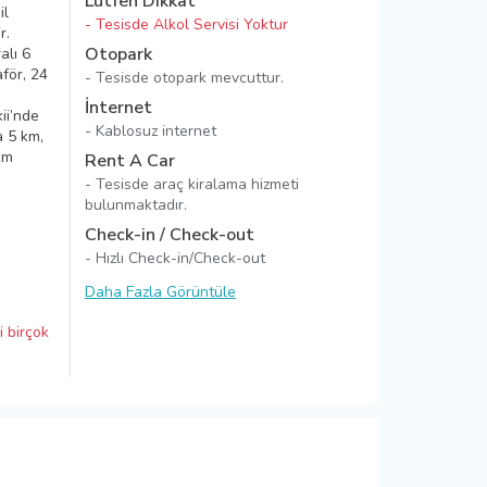
Lütfen Dikkat
il
- Tesisde Alkol Servisi Yoktur
r.
Otopark
alı 6
aför, 24
- Tesisde otopark mevcuttur.
İnternet
ii’nde
- Kablosuz internet
a 5 km,
km
Rent A Car
- Tesisde araç kiralama hizmeti
bulunmaktadır.
Check-in / Check-out
- Hızlı Check-in/Check-out
Daha Fazla Görüntüle
i birçok