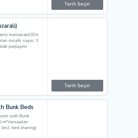
Tarih Seçin
zaralı)
eniz manzaralı)ODA
n misafir sayısı: 3
atak paylaşımı
Tarih Seçin
th Bunk Beds
Room with Bunk
m²Varsayılan
 (incl. bed sharing):