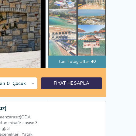
Tüm Fotograflar
40
kin
0
Çocuk
FİYAT HESAPLA
ız)
manzarasız)ODA
n misafir sayısı: 3
ng): 3
eçenekleri: Yatak