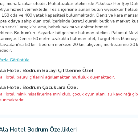
uş, muhafazakar oteldir. Muhafazakar otelimizde Alkolsüz Her Şey Dah
iyle hizmet vermektedir. Tesis içerisine alınan bütün yiyecekler helaldi
 158 oda ve 480 yatak kapasitesi bulunmaktadır. Deniz ve kara manzar
tipte odaya sahip olan otel içerisinde ücretli olarak; butik ve market, ku
da servisi, araç kiralama, bebek bakımı ve doktor hizmeti
ektedir. Bodrum’un Akyarlar bölgesinde bulunan otelimiz Palamut Mevk
anmıştır. Denize 50 metre uzaklıkta bulunan otel, Turgut Reis Marinay
Havaalanı’na 50 km, Bodrum merkeze 20 km, alışveriş merkezlerine 20 
dedir.
azla Görüntüle
Ala Hotel Bodrum Balayı Çiftlerine Özel
a Hotel, balayı çitlerini ağırlamaktan mutluluk duymaktadır.
Ala Hotel Bodrum Çocuklara Özel
a Hotel, minik misafirlerine mini club, çocuk oyun alanı, su kaydırağı gib
sunmaktadır.
 Ala Hotel Bodrum Özellikleri