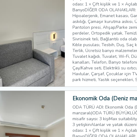
odası: 1 × Çift kişilik ve 1 × Açılab
BanyoDİĞER ODA OLANAKLARI: Kli
Hipoalerjenik, Emanet kasası, Gar
askılığı, Çamaşır kurutma askısı, 
Pantolon presi, Ahşap/Parke zem
perdeler, Ortopedik yatak, Temizli
Sivrisinek teli, Bağlantılı oda ola
Kıble pusulası, Tesbih, Duş, Saç 
Terlik, Ücretsiz banyo malzemele
Tuvalet kağıdı, Tuvalet, Wi-Fi, D
kanalları, Telefon, Banyo telefonu
Çay/Kahve seti, Elektrikli su ısıtıc
Havlular, Çarşaf, Çocuklar için TV
park hizmeti, Yastık seçenekleri, 
Ekonomik Oda (Deniz man
ODA TÜRÜ ADI: Ekonomik Oda (
manzaralı)ODA TÜRÜ BÜYÜKLÜĞÜ
misafir sayısı: 3 kişiMax suitability
3 yetişkinAlanlar ve yatak düzeni
odası: 1 × Çift kişilik ve 1 × Açılab
BanyoDİĞER ODA OLANAKLARI: Kli