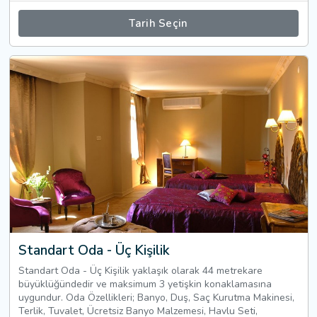
Tarih Seçin
Standart Oda - Üç Kişilik
Standart Oda - Üç Kişilik yaklaşık olarak 44 metrekare
büyüklüğündedir ve maksimum 3 yetişkin konaklamasına
uygundur. Oda Özellikleri; Banyo, Duş, Saç Kurutma Makinesi,
Terlik, Tuvalet, Ücretsiz Banyo Malzemesi, Havlu Seti,