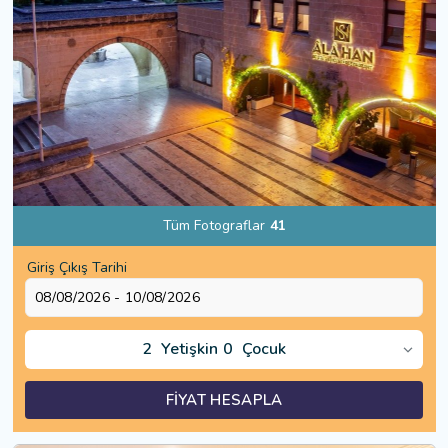
Tüm Fotograflar
41
Giriş Çıkış Tarihi
2
Yetişkin
0
Çocuk
FİYAT HESAPLA