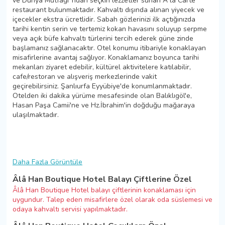
ve Dünya Mutfağı''ndan seçkin lezzetler sunan A la Carte
restaurant bulunmaktadır. Kahvaltı dışında alınan yiyecek ve
içecekler ekstra ücretlidir. Sabah gözlerinizi ilk açtığınızda
tarihi kentin serin ve tertemiz kokan havasını soluyup serpme
veya açık büfe kahvaltı türlerini tercih ederek güne zinde
başlamanız sağlanacaktır. Otel konumu itibariyle konaklayan
misafirlerine avantaj sağlıyor. Konaklamanız boyunca tarihi
mekanları ziyaret edebilir, kültürel aktivitelere katılabilir,
cafe/restoran ve alışveriş merkezlerinde vakit
geçirebilirsiniz. Şanlıurfa Eyyübiye'de konumlanmaktadır.
Otelden iki dakika yürüme mesafesinde olan Balıklıgöl'e,
Hasan Paşa Camii'ne ve Hz.İbrahim'in doğduğu mağaraya
ulaşılmaktadır.
Daha Fazla Görüntüle
Âlâ Han Boutique Hotel Balayı Çiftlerine Özel
Âlâ Han Boutique Hotel balayı çiftlerinin konaklaması için
uygundur. Talep eden misafirlere özel olarak oda süslemesi ve
odaya kahvaltı servisi yapılmaktadır.