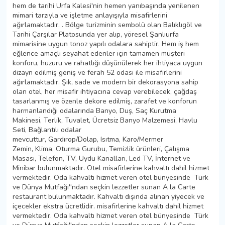
hem de tarihi Urfa Kalesi'nin hemen yanıbaşında yenilenen
mimari tarzıyla ve işletme anlayışıyla misafirlerini
ağırlamaktadır. . Bölge turizminin sembolü olan Balıklıgöl ve
Tarihi Çarşılar Platosunda yer alıp, yöresel Şanlıurfa
mimarisine uygun tonoz yapılı odalara sahiptir. Hem iş hem
eğlence amaçlı seyahat edenler için tamamen müşteri
konforu, huzuru ve rahatlığı düşünülerek her ihtiyaca uygun
dizayn edilmiş geniş ve ferah 52 odası ile misafirlerini
ağırlamaktadır. Şık, sade ve modern bir dekorasyona sahip
olan otel, her misafir ihtiyacına cevap verebilecek, çağdaş
tasarlanmış ve özenle dekore edilmiş, zarafet ve konforun
harmanlandığı odalarında Banyo, Duş, Saç Kurutma
Makinesi, Terlik, Tuvalet, Ücretsiz Banyo Malzemesi, Havlu
Seti, Bağlantılı odalar
mevcuttur, Gardırop/Dolap, Isıtma, Karo/Mermer
Zemin, Klima, Oturma Gurubu, Temizlik ürünleri, Çalışma
Masası, Telefon, TV, Uydu Kanalları, Led TV, İnternet ve
Minibar bulunmaktadır. Otel misafirlerine kahvaltı dahil hizmet
vermektedir. Oda kahvaltı hizmet veren otel bünyesinde Türk
ve Dünya Mutfağı''ndan seçkin lezzetler sunan A la Carte
restaurant bulunmaktadır. Kahvaltı dışında alınan yiyecek ve
içecekler ekstra ücretlidir. misafirlerine kahvaltı dahil hizmet
vermektedir. Oda kahvaltı hizmet veren otel bünyesinde Türk