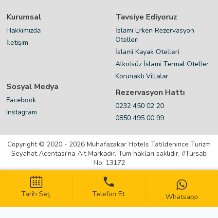
Kurumsal
Tavsiye Ediyoruz
Hakkımızda
İslami Erken Rezervasyon
Otelleri
İletişim
İslami Kayak Otelleri
Alkolsüz İslami Termal Oteller
Korunaklı Villalar
Sosyal Medya
Rezervasyon Hattı
Facebook
0232 450 02 20
Instagram
0850 495 00 99
Copyright © 2020 - 2026 Muhafazakar Hotels Tatildenince Turizm
Seyahat Acentası'na Ait Markadır. Tüm hakları saklıdır. #Tursab
No: 13172
Kişisel Verilerin Korunması
Tarih Seç
Telefon Et
Kullanıcı Sözleşmesi
Whatsapp
Gizlilik Sözleşmesi