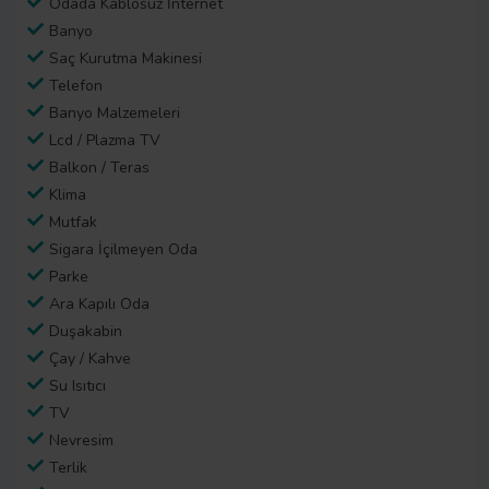
Odada Kablosuz İnternet
Banyo
Saç Kurutma Makinesi
Telefon
Banyo Malzemeleri
Lcd / Plazma TV
Balkon / Teras
Klima
Mutfak
Sigara İçilmeyen Oda
Parke
Ara Kapılı Oda
Duşakabin
Çay / Kahve
Su Isıtıcı
TV
Nevresim
Terlik