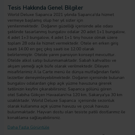
Tesis Hakkında Genel Bilgiler
World Deluxe Sapanca 2021 yılında Sapanca'da hizmet
vermeye başlamış olup her yıl sizler için
yenilenmektedir. Doğanın güzelliği içerisinde aile odası
şeklinde tasarlanmış bungalov odalar 20 adet 1+1 bungalow,
4 adet 1+3 bungalow, 4 adet 1+1 tiny house olmak üzere
toplam 28 oda ile hizmet vermektedir. Otele en erken giriş
saati 14.00 en geç çıkış saati ise 12.00 olarak
belirlenmiştir. Otelde yarım pansiyon konsept mevcuttur.
Otelde alkol satışı bulunmamaktadır. Sabah kahvaltısı ve
akşam yemeği açık büfe olarak verilmektedir. Dileyen
misafirlerimiz A la Carte menü ile dünya mutfağından farklı
lezzetler deneyimleyebilmektedir. Doğanın içerisinde bulunan
bungalov odalardan çıkıp açık yüzme havuzuna girerek
tatilinizin keyfini çıkarabilirsiniz. Sapanca gölünü gören
otel Sabiha Gökçen Havaalanı'na 120 km, Sakarya'ya 30 km
uzaklıktadır. World Deluxe Sapanca içerisinde sezonluk
olarak kullanıma açık yüzme havuzu ve çocuk havuzu
bulunmaktadır. Hayvan dostu olan tesiste patili dostlarımız ile
konaklama sağlayabilirisniz.
Daha Fazla Görüntüle