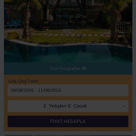
Tüm Fotograflar
81
Giriş Çıkış Tarihi
2
Yetişkin
0
Çocuk
FİYAT HESAPLA