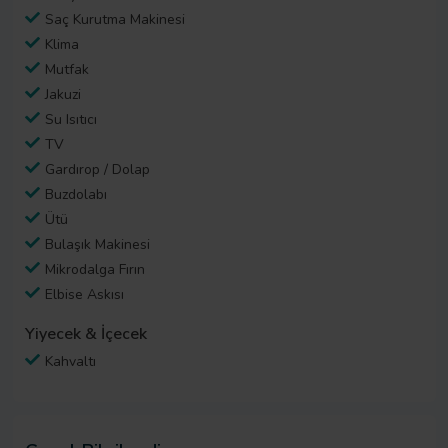
Saç Kurutma Makinesi
Klima
Mutfak
Jakuzi
Su Isıtıcı
TV
Gardırop / Dolap
Buzdolabı
Ütü
Bulaşık Makinesi
Mikrodalga Fırın
Elbise Askısı
Yiyecek & İçecek
Kahvaltı