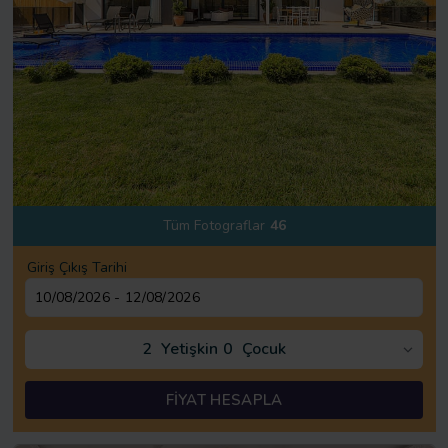
Tüm Fotograflar
46
Giriş Çıkış Tarihi
2
Yetişkin
0
Çocuk
FİYAT HESAPLA