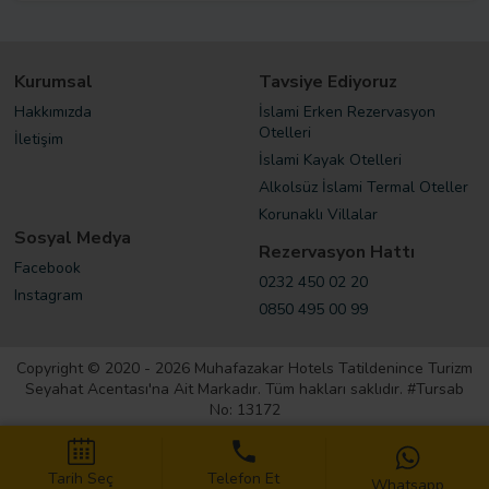
Kurumsal
Tavsiye Ediyoruz
Hakkımızda
İslami Erken Rezervasyon
Otelleri
İletişim
İslami Kayak Otelleri
Alkolsüz İslami Termal Oteller
Korunaklı Villalar
Sosyal Medya
Rezervasyon Hattı
Facebook
0232 450 02 20
Instagram
0850 495 00 99
Copyright © 2020 - 2026 Muhafazakar Hotels Tatildenince Turizm
Seyahat Acentası'na Ait Markadır. Tüm hakları saklıdır. #Tursab
No: 13172
Kişisel Verilerin Korunması
Tarih Seç
Telefon Et
Kullanıcı Sözleşmesi
Whatsapp