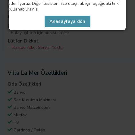
Villa La Mer Çocuklara Özel
edemiyoruz. Diğer tesislerimize ulaşmak için aşağıdaki linki
Villa La Mer çocuk misafirler için uygundur.
kullanabilirsiniz.
Otel Koşulları
Anasayfaya dön
Balayı Çiftlerine Özel
- Balayi çiftleri için oda süsleme
Lütfen Dikkat
- Tesisde Alkol Servisi Yoktur
Villa La Mer Özellikleri
Oda Özellikleri
Banyo
Saç Kurutma Makinesi
Banyo Malzemeleri
Mutfak
TV
Gardırop / Dolap