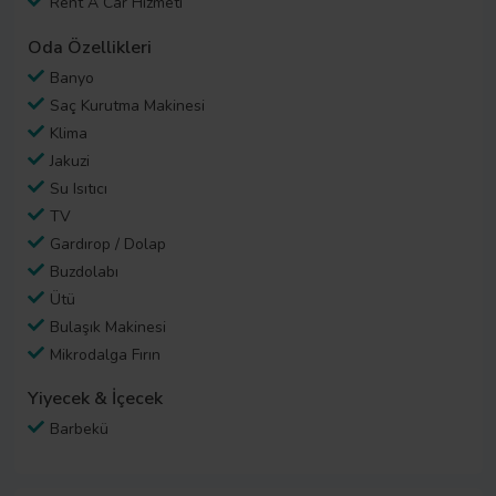
Rent A Car Hizmeti
Oda Özellikleri
Banyo
Saç Kurutma Makinesi
Klima
Jakuzi
Su Isıtıcı
TV
Gardırop / Dolap
Buzdolabı
Ütü
Bulaşık Makinesi
Mikrodalga Fırın
Yiyecek & İçecek
Barbekü