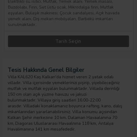
Elektrikli su ısıtıcı, Mutfak, Yemek alanı, Yemek masası,
Buzdolabı, Fırın, Set üstü ocak, Mikrodalga fırın, Mutfak
eşyaları, Bulaşık makinesi, Çocuk sandalyesi, Açık havada
yemek alanı, Dış mekan mobilyaları, Barbekü imkanları
sunulmaktadır.
Tarih Seçin
Tesis Hakkında Genel Bilgiler
Villa KAL620 Kaş Kalkan'da hizmet veren 2 yatak odalı
villadır. Villa içerisinde yemeklerinizi pişirip, yiyebileceğiniz
mutfak ve mutfak eşyaları bulunmaktadır. Villada derinliği
150 cm olan açık yüzme havuzu ve jakuzi
bulunmaktadır. Villaya giriş saatleri 16:00-22:00
arasdır. Villadaki konaklamanız boyunca rafting, kano, dalış
imkanlarından yararlanabilirsiniz. Villa konumu açısından
Kalkan Şehir merkezine 10 km, Dalaman Havaalanına 70
km, Diagoras Uluslararası Havaalnına 118 km, Antalya
Havalimanına 141 km mesafededir.