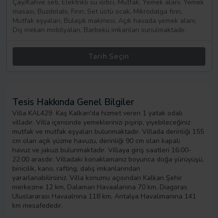
Çay/Kahve seti, Elektrikli su ısıtıcı, Mutfak, Yemek alanı, Yemek
masası, Buzdolabı, Fırın, Set üstü ocak, Mikrodalga fırın,
Mutfak eşyaları, Bulaşık makinesi, Açık havada yemek alanı,
Dış mekan mobilyaları, Barbekü imkanları sunulmaktadır.
Tarih Seçin
Tesis Hakkında Genel Bilgiler
Villa KAL429 Kaş Kalkan'da hizmet veren 1 yatak odalı
villadır. Villa içerisinde yemeklerinizi pişirip, yiyebileceğiniz
mutfak ve mutfak eşyaları bulunmaktadır. Villada derinliği 155
cm olan açık yüzme havuzu, derinliği 90 cm olan kapalı
havuz ve jakuzi bulunmaktadır. Villaya giriş saatleri 16:00-
22:00 arasdır. Villadaki konaklamanız boyunca doğa yürüyüşü,
binicilik, kano, rafting, dalış imkanlarından
yararlanabilirsiniz. Villa konumu açısından Kalkan Şehir
merkezine 12 km, Dalaman Havaalanına 70 km, Diagoras
Uluslararası Havaalnına 118 km, Antalya Havalimanına 141
km mesafededir.