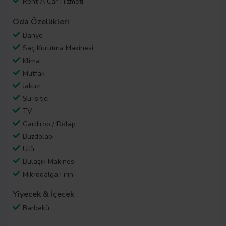
Rent A Car Hizmeti
Oda Özellikleri
Banyo
Saç Kurutma Makinesi
Klima
Mutfak
Jakuzi
Su Isıtıcı
TV
Gardırop / Dolap
Buzdolabı
Ütü
Bulaşık Makinesi
Mikrodalga Fırın
Yiyecek & İçecek
Barbekü