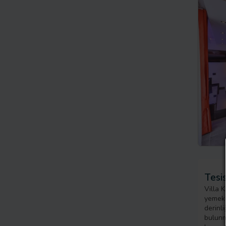
Tesis
Villa K
yemekle
derinl
bulunm