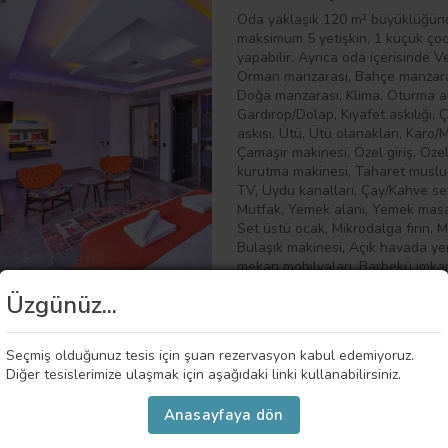
Oda yaklaşık 120 m² büyüklüğünd
maksimum 5 yetişkin, 1 küçük ço
yapabilir. Ayrıca oda içerisinde 
Orman manzarası, Bahçe manzara
Doğa manzarası, Klima, Oturma al
Gardırop/Dolap, Kıyafet askılığı,
askısı, Ütü, Ütü olanakları, Karo
Çamaşır makinesi, Özel giriş, Öze
kurutma makinesi, Taharet musluğ
TV, Uydu kanalları, Çay/Kahve seti, 
Mutfak, Yemek alanı, Yemek masası
Set üstü ocak, Mikrodalga fırın, M
Bulaşık makinesi, Açık havada ye
mekan mobilyaları, Barbekü imkan
Üzgünüz...
 Hakkında Genel Bilgiler
Seçmiş olduğunuz tesis için şuan rezervasyon kabul edemiyoruz.
Diğer tesislerimize ulaşmak için aşağıdaki linki kullanabilirsiniz.
AL322 Kaş Kalkan'da hizmet veren 2 yatak odalı villadır. Villa içerisind
rinizi pişirip, yiyebileceğiniz mutfak ve mutfak eşyaları bulunmaktadır.
iği 155 cm olan açık yüzme havuzu, sauna, Türk hamamı ve jakuzi
Anasayfaya dön
aktadır. Villaya giriş saatleri 16:00-22:00 arasdır. Villadaki konaklama