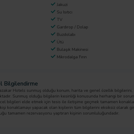
Jakuzi
Su Isıtıcı
TV
Gardırop / Dolap
Buzdolabı
Ütü
Bulaşık Makinesi
Mikrodalga Fırın
l Bilgilendirme
zakar Hotels sunmuş olduğu konum, harita ve genel özellik bilgilerini,
tadır. Sunmuş olduğu bilgilerin kesinliği konusunda herhangi bir sorumlu
cel bilgileri elde etmek için tesis ile iletişime geçmek tamamen konak
işi konaklamayı yapacak olan kişilerin tüm bilgilerini eksiksiz olarak girm
uğu tamamen rezervasyonu yaptıran kişinin sorumluluğundadır.