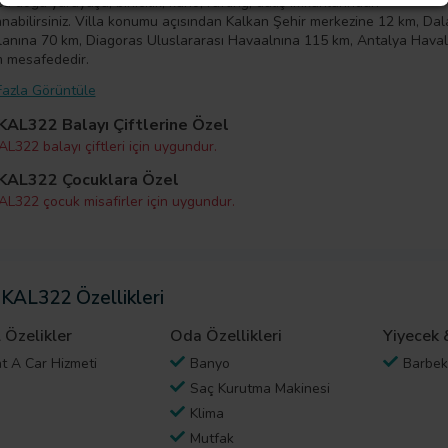
 doğa yürüyüşü, binicilik, kano, rafting, dalış imkanlarından
anabilirsiniz. Villa konumu açısından Kalkan Şehir merkezine 12 km, Da
anına 70 km, Diagoras Uluslararası Havaalnına 115 km, Antalya Hava
 mesafededir.
azla Görüntüle
 KAL322 Balayı Çiftlerine Özel
AL322 balayı çiftleri için uygundur.
 KAL322 Çocuklara Özel
KAL322 çocuk misafirler için uygundur.
 KAL322 Özellikleri
 Özelikler
Oda Özellikleri
Yiyecek 
t A Car Hizmeti
Banyo
Barbe
Saç Kurutma Makinesi
Klima
Mutfak