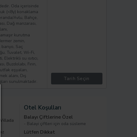
edir. Oda içerisinde
cuk (<8y) konaklama
Veranda/Avlu, Bahçe,
sı, Dağ manzarası,
anı,
 Çamaşır kurutma
/Mermer zemin,
l banyo, Saç
u, Tuvalet, Wi-Fi,
Elektrikli su ısıtıcı,
, Buzdolabı, Fırın,
utfak eşyaları,
mek alanı, Dış
Tarih Seçin
ları sunulmaktadır.
Otel Koşulları
e
Balayı Çiftlerine Özel
 Villada
- Balayi çiftleri için oda süsleme
Lütfen Dikkat
nız