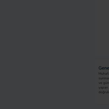
Gene
Muhafa
sunmak
ve gün
yapan k
doğrul