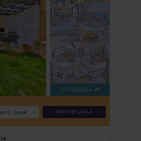
Tüm Fotograflar
48
kin
0
Çocuk
FİYAT HESAPLA
lla