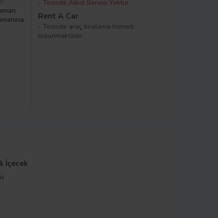
- Tesisde Alkol Servisi Yoktur
laman
Rent A Car
limanına
- Tesisde araç kiralama hizmeti
bulunmaktadır.
& İçecek
kü