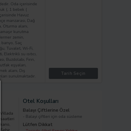
edir. Oda içerisinde
uk (, 1 bebek (
içerisinde Havuz
hçe manzarası, Dağ
, Oturma alanı,
 Çamaşır kurutma
/Mermer zemin,
l banyo, Saç
u, Tuvalet, Wi-Fi,
Elektrikli su ısıtıcı,
, Buzdolabı, Fırın,
utfak eşyaları,
mek alanı, Dış
Tarih Seçin
ları sunulmaktadır.
Otel Koşulları
e
Balayı Çiftlerine Özel
 Villada
- Balayi çiftleri için oda süsleme
saatleri
Lütfen Dikkat
 kano,
 Şehir
- Tesisde Alkol Servisi Yoktur