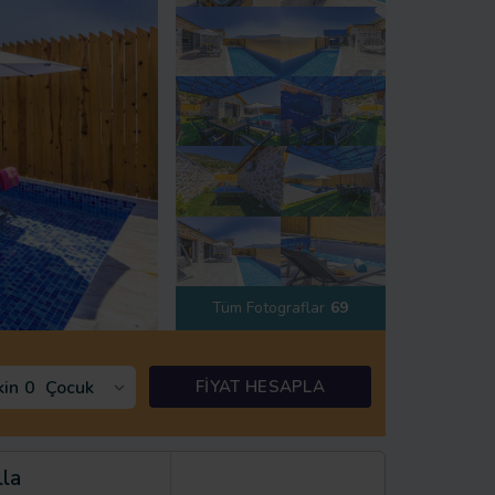
Tüm Fotograflar
69
kin
0
Çocuk
FİYAT HESAPLA
lla