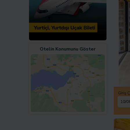
Otelin Konumunu Göster
Giriş Ç