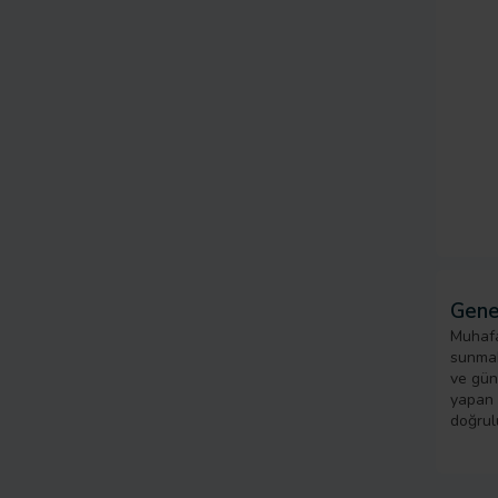
Gene
Muhafa
sunmak
ve gün
yapan k
doğrul