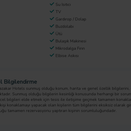
Su Isıtıcı
TV
Gardırop / Dolap
Buzdolabı
Ütü
Bulaşık Makinesi
Mikrodalga Fırın
Elbise Askısı
l Bilgilendirme
zakar Hotels sunmuş olduğu konum, harita ve genel özellik bilgilerini,
tadır. Sunmuş olduğu bilgilerin kesinliği konusunda herhangi bir sorumlu
cel bilgileri elde etmek için tesis ile iletişime geçmek tamamen konak
işi konaklamayı yapacak olan kişilerin tüm bilgilerini eksiksiz olarak girm
uğu tamamen rezervasyonu yaptıran kişinin sorumluluğundadır.