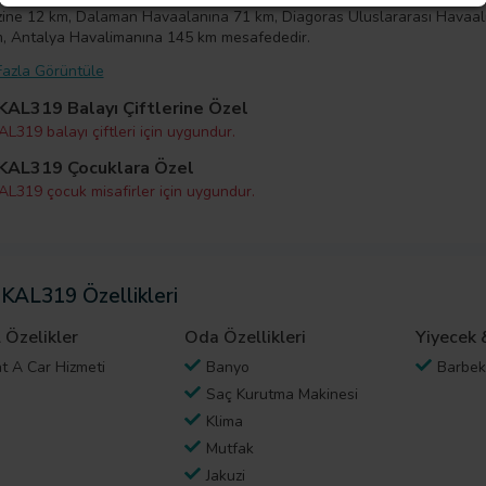
ine 12 km, Dalaman Havaalanına 71 km, Diagoras Uluslararası Havaal
, Antalya Havalimanına 145 km mesafededir.
azla Görüntüle
 KAL319 Balayı Çiftlerine Özel
AL319 balayı çiftleri için uygundur.
 KAL319 Çocuklara Özel
KAL319 çocuk misafirler için uygundur.
 KAL319 Özellikleri
 Özelikler
Oda Özellikleri
Yiyecek 
t A Car Hizmeti
Banyo
Barbe
Saç Kurutma Makinesi
Klima
Mutfak
Jakuzi