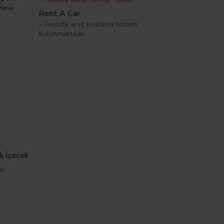
nına
Rent A Car
- Tesisde araç kiralama hizmeti
bulunmaktadır.
& İçecek
kü