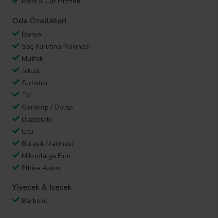
Rent A Car Hizmeti
Oda Özellikleri
Banyo
Saç Kurutma Makinesi
Mutfak
Jakuzi
Su Isıtıcı
TV
Gardırop / Dolap
Buzdolabı
Ütü
Bulaşık Makinesi
Mikrodalga Fırın
Elbise Askısı
Yiyecek & İçecek
Barbekü