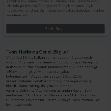
Yemek alanı, Yemek masası, Buzdolabı, Fırın, Set üstü ocak,
Mikrodalga fırın, Mutfak eşyaları, Bulaşık makinesi, Açık
havada yemek alanı, Dış mekan mobilyaları, Barbekü imkanları
sunulmaktadır.
Tarih Seçin
Tesis Hakkında Genel Bilgiler
Villa KAL316 Kaş Kalkan'da hizmet veren 2 yatak odalı
villadır. Villa içerisinde yemeklerinizi pişirip, yiyebileceğiniz
mutfak ve mutfak eşyaları bulunmaktadır. Villada derinliği
150 cm olan açık yüzme havuzu ve jakuzi
bulunmaktadır. Villaya giriş saatleri 16:00-22:00
arasdır. Villadaki konaklamanız boyunca doğa yürüyüşü,
binicilik, kano, rafting, dalış imkanlarından
yararlanabilirsiniz. Villa konumu açısından Kalkan Şehir
merkezine 12 km, Dalaman Havaalanına 98 km, Diagoras
Uluslararası Havaalnına 128 km, Antalya Havalimanına 145
km mesafededir.