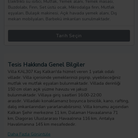
Elektrikli su ısıtıcı, Mutfak, Yemek alanı, Yemek masası,
Buzdolabı, Fırın, Set üstü ocak, Mikrodalga fırın, Mutfak
eşyaları, Bulaşık makinesi, Açık havada yemek alanı, Dış
mekan mobilyaları, Barbekü imkanları sunulmaktadır.
Tarih Seçin
Tesis Hakkında Genel Bilgiler
Villa KAL307 Kaş Kalkan'da hizmet veren 1 yatak odalı
villadır. Villa içerisinde yemeklerinizi pişirip, yiyebileceğiniz
mutfak ve mutfak eşyaları bulunmaktadır. Villada derinliği
150 cm olan açık yüzme havuzu ve jakuzi
bulunmaktadır. Villaya giriş saatleri 16:00-22:00
arasdır. Villadaki konaklamanız boyunca binicilik, kano, rafting,
dalış imkanlarından yararlanabilirsiniz. Villa konumu açısından
Kalkan Şehir merkezine 11 km, Dalaman Havaalanına 71
km, Diagoras Uluslararası Havaalnına 116 km, Antalya
Havalimanına 145 km mesafededir.
Daha Fazla Görüntüle