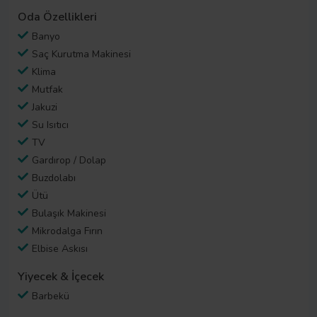
Oda Özellikleri
Banyo
Saç Kurutma Makinesi
Klima
Mutfak
Jakuzi
Su Isıtıcı
TV
Gardırop / Dolap
Buzdolabı
Ütü
Bulaşık Makinesi
Mikrodalga Fırın
Elbise Askısı
Yiyecek & İçecek
Barbekü