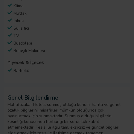
Klima
Mutfak
Jakuzi
Su Isıtıcı
TV
Buzdolabı
Bulaşık Makinesi
Yiyecek & İçecek
Barbekü
Genel Bilgilendirme
Muhafazakar Hotels sunmuş olduğu konum, harita ve genel
özellik bilgilerini, misafirleri mümkün olduğunca çok
aydınlatmak için sunmaktadır. Sunmuş olduğu bilgilerin
kesinliği konusunda herhangi bir sorumluk kabul
etmemektedir. Tesis ile ilgili tam, eksiksiz ve güncel bilgileri
elde etmek için tesis ile iletişime geçmek tamamen