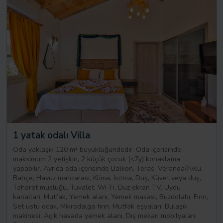
1 yatak odalı Villa
Oda yaklaşık 120 m² büyüklüğündedir. Oda içerisinde
maksimum 2 yetişkin, 2 küçük çocuk (<7y) konaklama
yapabilir. Ayrıca oda içerisinde Balkon, Teras, Veranda/Avlu,
Bahçe, Havuz manzarası, Klima, Isıtma, Duş, Küvet veya duş,
Taharet musluğu, Tuvalet, Wi-Fi, Düz ekran TV, Uydu
kanalları, Mutfak, Yemek alanı, Yemek masası, Buzdolabı, Fırın,
Set üstü ocak, Mikrodalga fırın, Mutfak eşyaları, Bulaşık
makinesi, Açık havada yemek alanı, Dış mekan mobilyaları,