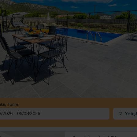
ıkış Tarihi
2
Yetiş