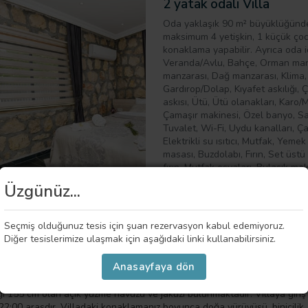
2 yatak odalı Villa
Oda yaklaşık 90 m² büyüklüğünde
maksimum 4 yetişkin, 1 küçük çoc
konaklama yapabilir. Ayrıca oda i
Veranda/Avlu, Bahçe, Orman man
manzarası, Dağ manzarası, Klima,
Gardırop/Dolap, Kıyafet askılığı,
askısı, Ütü, Ütü olanakları, Karo
Çamaşır makinesi, Özel banyo, S
Tuvalet, Wi-Fi, Uydu kanalları, Ç
Elektrikli su ısıtıcı, Mutfak, Yeme
masası, Buzdolabı, Fırın, Set üst
fırın, Mutfak eşyaları, Bulaşık ma
yemek alanı, Dış mekan mobilyala
Üzgünüz...
imkanları sunulmaktadır.
Seçmiş olduğunuz tesis için şuan rezervasyon kabul edemiyoruz.
Diğer tesislerimize ulaşmak için aşağıdaki linki kullanabilirsiniz.
 Hakkında Genel Bilgiler
Anasayfaya dön
oncuk Kaş Kalkan'da hizmet veren 2 yatak odalı villadır. Villa içerisinde
rinizi pişirip, yiyebileceğiniz mutfak ve mutfak eşyaları bulunmaktadır.
ği 155 cm olan açık yüzme havuzu ve jakuzi bulunmaktadır. Villaya giriş 
22:00 arasdır. Villadaki konaklamanız boyunca doğa yürüyüşü, binicilik,