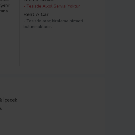
 Şehir
- Tesisde Alkol Servisi Yoktur
nına
Rent A Car
- Tesisde araç kiralama hizmeti
bulunmaktadır.
& İçecek
kü