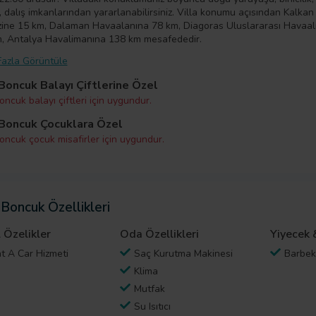
, dalış imkanlarından yararlanabilirsiniz. Villa konumu açısından Kalkan
ine 15 km, Dalaman Havaalanına 78 km, Diagoras Uluslararası Havaal
, Antalya Havalimanına 138 km mesafededir.
azla Görüntüle
 Boncuk Balayı Çiftlerine Özel
oncuk balayı çiftleri için uygundur.
 Boncuk Çocuklara Özel
Boncuk çocuk misafirler için uygundur.
 Boncuk Özellikleri
 Özelikler
Oda Özellikleri
Yiyecek 
t A Car Hizmeti
Saç Kurutma Makinesi
Barbe
Klima
Mutfak
Su Isıtıcı