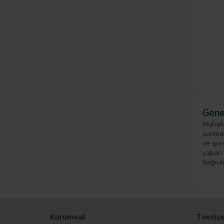
Gene
Muhafa
sunmak
ve gün
yapan k
doğrul
Kurumsal
Tavsiye