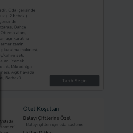
dir. Oda içerisinde
uk (, 2 bebek (
çerisinde
zarası, Bahçe
 Oturma alanı,
 Çamaşır kurutma
/Mermer zemin,
aç kurutma makinesi,
ay/Kahve seti,
k alanı, Yemek
ü ocak, Mikrodalga
kinesi, Açık havada
rı, Barbekü
Tarih Seçin
Otel Koşulları
Balayı Çiftlerine Özel
 Villada
- Balayi çiftleri için oda süsleme
saatleri
Lütfen Dikkat
 kano,