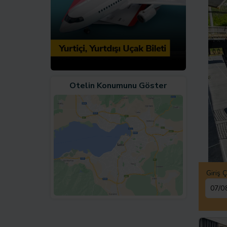
Otelin Konumunu Göster
Giriş Ç