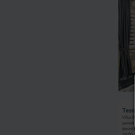
Tesis
Villa B
yemekle
derinli
16:00-