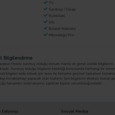
TV
Gardırop / Dolap
Buzdolabı
Ütü
Bulaşık Makinesi
Mikrodalga Fırın
l Bilgilendirme
zakar Hotels sunmuş olduğu konum, harita ve genel özellik bilgilerini,
tadır. Sunmuş olduğu bilgilerin kesinliği konusunda herhangi bir sorumlu
cel bilgileri elde etmek için tesis ile iletişime geçmek tamamen konak
işi konaklamayı yapacak olan kişilerin tüm bilgilerini eksiksiz olarak girm
uğu tamamen rezervasyonu yaptıran kişinin sorumluluğundadır.
 Ediyoruz
Sosyal Medya