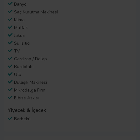
Banyo
Saç Kurutma Makinesi
Klima
Mutfak
Jakuzi
Su Isıtıcı
TV
Gardırop / Dolap
Buzdolabı
Ütü
Bulaşık Makinesi
Mikrodalga Fırın
Elbise Askısı
Yiyecek & İçecek
Barbekü