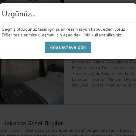
Havlular, Çarşaf imkanları sunulm
Üzgünüz...
Seçmiş olduğunuz tesis için şuan rezervasyon kabul edemiyoruz.
Standart Çift Kişilik Od
Diğer tesislerimize ulaşmak için aşağıdaki linki kullanabilirsiniz.
Oda yaklaşık 20 m² büyüklüğünde
Anasayfaya dön
maksimum 2 yetişkin, 1 büyük ço
konaklama yapabilir. Ayrıca oda i
manzarası, Klima, Ses yalıtımı, El
Emanet kasası, Duş, Ücretsiz ban
Tuvalet kağıdı, Tuvalet, Wi-Fi, D
kanalları, Telefon, Minibar, Uyand
Havlular, Çarşaf imkanları sunulm
 Hakkında Genel Bilgiler
and Tower Hotel 2021 yılında İstanbul Fatih bölgesinde tarihi Beyazıt