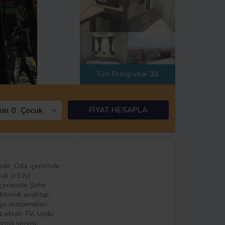
Tüm Fotograflar
33
kin
0
Çocuk
FİYAT HESAPLA
dir. Oda içerisinde
cuk (<12y)
çerisinde Şehir
ektronik anahtar,
yo malzemeleri,
üz ekran TV, Uydu
ırma servisi,