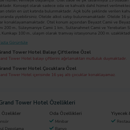
de hizmet vermeye başlamştır. Otel sade ve şık tasarımıyla 19 odadan
ktadır. Konsept olarak sadece oda ve kahvaltı dahil hizmet verilmekted
an otelin en üst katında bulunmaktadır. Açık büfe şeklinde verilen kahva
oranda yiyebilirsiniz. Otelde alkol satışı bulunmamaktadır. Otelde 16 ya
ar konaklayamamaktadır. Otel konum açısından Beyazıt Camii ve Beyaz
ı 200 m., Süleymaniye Camii 1 km., Sultanahmet Camii ve Yerebatan S
, Kumkapı 100 m., ulaşım olarak tramvay istasyonuna 200 m. uzaklıktadı
azla Görüntüle
rand Tower Hotel Balayı Çiftlerine Özel
and Tower Hotel balayı çiftlerini ağırlamaktan mutluluk duymaktadır.
rand Tower Hotel Çocuklara Özel
and Tower Hotel içerisinde 16 yaş altı çocuklar konaklayamaz.
Grand Tower Hotel Özellikleri
 Özelikler
Oda Özellikleri
Yiyecek 
nsör
Minibar
Restau
ul Depolama
Banyo