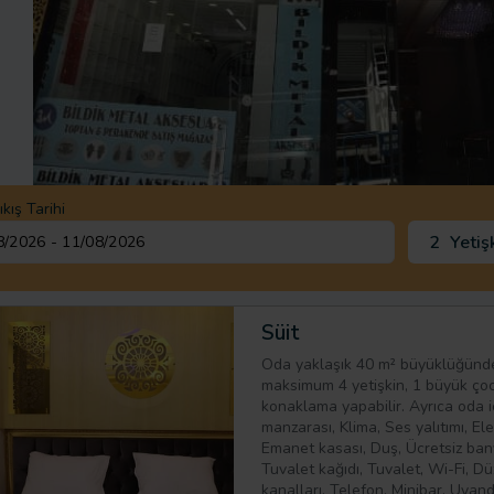
ıkış Tarihi
2
Yetiş
Süit
Oda yaklaşık 40 m² büyüklüğünde
maksimum 4 yetişkin, 1 büyük ço
konaklama yapabilir. Ayrıca oda i
manzarası, Klima, Ses yalıtımı, El
Emanet kasası, Duş, Ücretsiz ban
Tuvalet kağıdı, Tuvalet, Wi-Fi, D
kanalları, Telefon, Minibar, Uyand