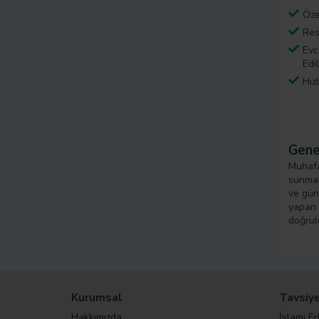
Öze
Res
Evc
Edi
Hız
Gene
Muhafa
sunmak
ve gün
yapan k
doğrul
Kurumsal
Tavsiye
Hakkımızda
İslami E