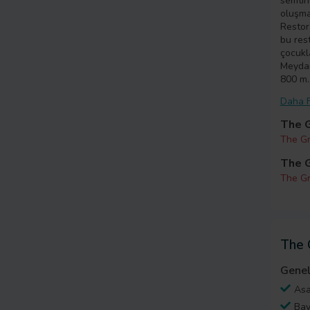
semtin
oluşma
Restor
bu rest
çocukl
Meydan
800 m.
Daha F
The G
The Gr
The G
The Gr
The 
Genel
Asa
Bav