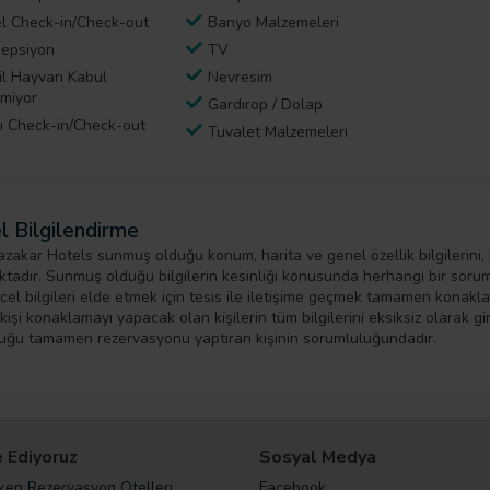
l Check-in/Check-out
Banyo Malzemeleri
epsiyon
TV
il Hayvan Kabul
Nevresim
lmiyor
Gardırop / Dolap
lı Check-in/Check-out
Tuvalet Malzemeleri
l Bilgilendirme
zakar Hotels sunmuş olduğu konum, harita ve genel özellik bilgilerini,
tadır. Sunmuş olduğu bilgilerin kesinliği konusunda herhangi bir sorumlu
cel bilgileri elde etmek için tesis ile iletişime geçmek tamamen konak
işi konaklamayı yapacak olan kişilerin tüm bilgilerini eksiksiz olarak girm
uğu tamamen rezervasyonu yaptıran kişinin sorumluluğundadır.
 Ediyoruz
Sosyal Medya
rken Rezervasyon Otelleri
Facebook