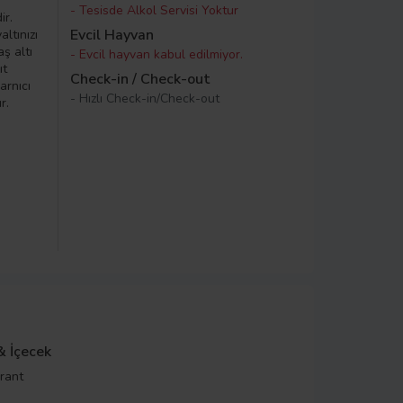
- Tesisde Alkol Servisi Yoktur
ir.
Evcil Hayvan
ltınızı
ş altı
- Evcil hayvan kabul edilmiyor.
ıt
Check-in / Check-out
arnıcı
- Hızlı Check-in/Check-out
r.
& İçecek
rant