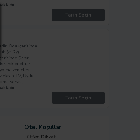
aktadır.
Tarih Seçin
a
dir. Oda içerisinde
cuk (<12y)
çerisinde Şehir
ektronik anahtar,
yo malzemeleri,
üz ekran TV, Uydu
ırma servisi,
aktadır.
Tarih Seçin
Otel Koşulları
Lütfen Dikkat