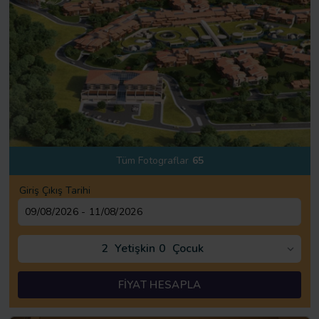
Tüm Fotograflar
65
Giriş Çıkış Tarihi
2
Yetişkin
0
Çocuk
FİYAT HESAPLA