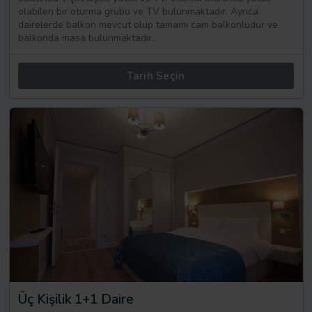
olabilen bir oturma grubu ve TV bulunmaktadır. Ayrıca
dairelerde balkon mevcut olup tamamı cam balkonludur ve
balkonda masa bulunmaktadır.
Tarih Seçin
Üç Kişilik 1+1 Daire