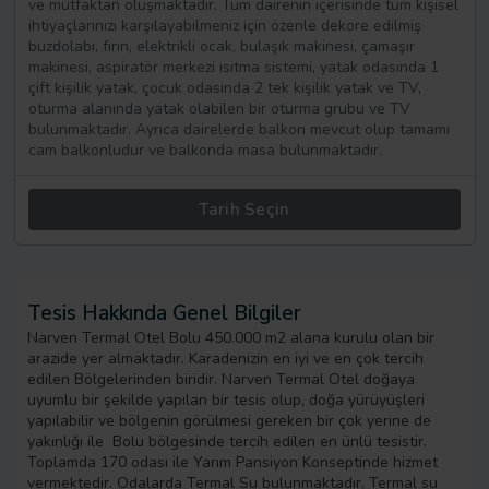
ve mutfaktan oluşmaktadır. Tüm dairenin içerisinde tüm kişisel
ihtiyaçlarınızı karşılayabilmeniz için özenle dekore edilmiş
buzdolabı, fırın, elektrikli ocak, bulaşık makinesi, çamaşır
makinesi, aspiratör merkezi ısıtma sistemi, yatak odasında 1
çift kişilik yatak, çocuk odasında 2 tek kişilik yatak ve TV,
oturma alanında yatak olabilen bir oturma grubu ve TV
bulunmaktadır. Ayrıca dairelerde balkon mevcut olup tamamı
cam balkonludur ve balkonda masa bulunmaktadır.
Tarih Seçin
Tesis Hakkında Genel Bilgiler
Narven Termal Otel Bolu 450.000 m2 alana kurulu olan bir
arazide yer almaktadır. Karadenizin en iyi ve en çok tercih
edilen Bölgelerinden biridir. Narven Termal Otel doğaya
uyumlu bir şekilde yapılan bir tesis olup, doğa yürüyüşleri
yapılabilir ve bölgenin görülmesi gereken bir çok yerine de
yakınlığı ile Bolu bölgesinde tercih edilen en ünlü tesistir.
Toplamda 170 odası ile Yarım Pansiyon Konseptinde hizmet
vermektedir. Odalarda Termal Su bulunmaktadır. Termal su