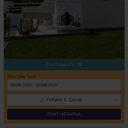
Tüm Fotograflar
42
Giriş Çıkış Tarihi
2
Yetişkin
0
Çocuk
FİYAT HESAPLA