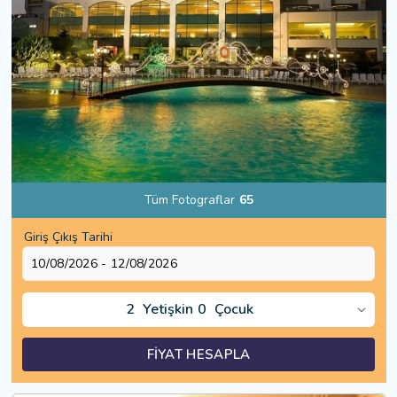
Tüm Fotograflar
65
Giriş Çıkış Tarihi
2
Yetişkin
0
Çocuk
FİYAT HESAPLA