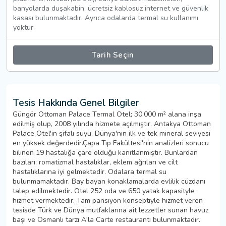
banyolarda duşakabin, ücretsiz kablosuz internet ve güvenlik
kasası bulunmaktadır. Ayrıca odalarda termal su kullanımı
yoktur.
Tarih Seçin
Tesis Hakkında Genel Bilgiler
Güngör Ottoman Palace Termal Otel; 30.000 m² alana inşa
edilmiş olup, 2008 yılında hizmete açılmıştır. Antakya Ottoman
Palace Otel'in şifalı suyu, Dünya'nın ilk ve tek mineral seviyesi
en yüksek değerdedir.Çapa Tıp Fakültesi'nin analizleri sonucu
bilinen 19 hastalığa çare olduğu kanıtlanmıştır. Bunlardan
bazıları; romatizmal hastalıklar, eklem ağrıları ve cilt
hastalıklarına iyi gelmektedir. Odalara termal su
bulunmamaktadır. Bay bayan konaklamalarda evlilik cüzdanı
talep edilmektedir. Otel 252 oda ve 650 yatak kapasityle
hizmet vermektedir. Tam pansiyon konseptiyle hizmet veren
tesisde Türk ve Dünya mutfaklarına ait lezzetler sunan havuz
başı ve Osmanlı tarzı A'la Carte restaurantı bulunmaktadır.