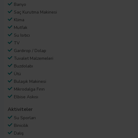
Banyo
Saç Kurutma Makinesi
Klima
Mutfak
Su Isıtıcı
TV
Gardırop / Dolap
Tuvalet Malzemeleri
Buzdolabı
Ütü
Bulaşık Makinesi
Mikrodalga Fırın
Elbise Askısı
Aktiviteler
Su Sporları
Binicilik
Dalış