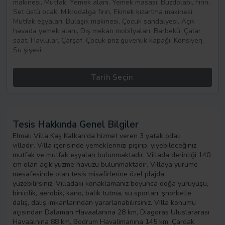
makinesi, Mutfak, Yemek alanı, Yemek masası, Buzdolabı, Fırın,
Set üstü ocak, Mikrodalga fırın, Ekmek kızartma makinesi,
Mutfak eşyaları, Bulaşık makinesi, Çocuk sandalyesi, Açık
havada yemek alanı, Dış mekan mobilyaları, Barbekü, Çalar
saat, Havlular, Çarşaf, Çocuk priz güvenlik kapağı, Konsiyerj,
Su şişesi
Tarih Seçin
Tesis Hakkında Genel Bilgiler
Elmalı Villa Kaş Kalkan'da hizmet veren 3 yatak odalı
villadır. Villa içerisinde yemeklerinizi pişirip, yiyebileceğiniz
mutfak ve mutfak eşyaları bulunmaktadır. Villada derinliği 140
cm olan açık yüzme havuzu bulunmaktadır. Villaya yürüme
mesafesinde olan tesis misafirlerine özel plajda
yüzebilirsiniz. Villadaki konaklamanız boyunca doğa yürüyüşü,
binicilik, aerobik, kano, balık tutma, su sporları, şnorkelle
dalış, dalış imkanlarından yararlanabilirsiniz. Villa konumu
açısından Dalaman Havaalanına 28 km, Diagoras Uluslararası
Havaalnına 88 km, Bodrum Havalimanına 145 km, Çardak