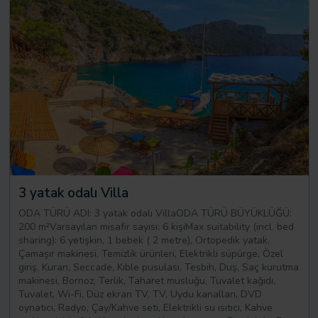
3 yatak odalı Villa
ODA TÜRÜ ADI: 3 yatak odalı VillaODA TÜRÜ BÜYÜKLÜĞÜ:
200 m²Varsayılan misafir sayısı: 6 kişiMax suitability (incl. bed
sharing): 6 yetişkin, 1 bebek ( 2 metre), Ortopedik yatak,
Çamaşır makinesi, Temizlik ürünleri, Elektrikli süpürge, Özel
giriş, Kuran, Seccade, Kıble pusulası, Tesbih, Duş, Saç kurutma
makinesi, Bornoz, Terlik, Taharet musluğu, Tuvalet kağıdı,
Tuvalet, Wi-Fi, Düz ekran TV, TV, Uydu kanalları, DVD
oynatıcı, Radyo, Çay/Kahve seti, Elektrikli su ısıtıcı, Kahve