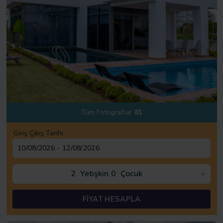
Tüm Fotograflar
81
Giriş Çıkış Tarihi
2
Yetişkin
0
Çocuk
FİYAT HESAPLA