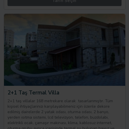
Tarih Seçin
2+1 Taş Termal Villa
2+1 taş villalar 168 metrekare olarak tasarlanmıştır. Tüm
kişisel ihtiyaçlarınızı karşılayabilmeniz için özenle dekore
edilmiş dairelerde 2 yatak odası, oturma odası, 2 banyo,
yerden ısıtma sistemi, lcd televizyon, telefon, buzdolabı,
elektrikli ocak, çamaşır makinası, klima, kablosuz internet,
oturma grubu ayrıca içerisinde termal su bulunan havuz ve